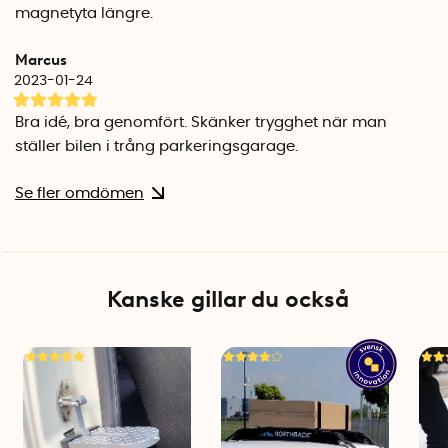
magneternas egenskaper försämras.
magnetyta längre.
Specifikationer
Marcus
Längd: 74,5 cm
2023-01-24
Bredd: 5,5 cm
Djup: 3 cm
Bra idé, bra genomfört. Skänker trygghet när man
Vikt: 400 gram/styck
ställer bilen i trång parkeringsgarage.
Material: Extra stark gummimagnet ingjuten i designad
skumgummiprofil
Se fler omdömen
Dörrskydden återvinns som brännbart avfall. Förpackningen
återvinns som kartong.
Kanske gillar du också