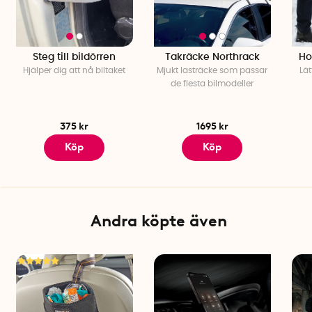
Steg till bildörren
Takräcke Northrack
Ho
Hjälper dig att nå biltaket
Mjukt lasträcke som passar
Lät
de flesta bilmodeller
375 kr
1695 kr
Köp
Köp
Andra köpte även