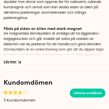
skyddar mot dörrar som öppnas lite för oaktsamt, rullande
kundvagnar och annat som kan skada sidan av bilen på
allmänna parkeringar, stormarknader och trånga
parkeringshus.
Fästs på sidan av bilen med stark magnet
De magnetiska dörrskydden är smidiga att ha liggandes i
bagageluckan och går snabbt att sätta på utsidan av
bildörren när du parkerar för att handla och göra ärenden.
Dörrskydden är en enkel lösning som gör att du slipper laga
bucklor och repor från dörruppslag och är lätta att ta bort
när du åker därifrån.
Passar många olika bilmodeller
Dörrskydden är mjuka och något böjliga. De är framtagna
Kundomdömen
för att passa de flesta karosslinjer. Säkerställ att din bil har
stål i dörrpanelerna så att magneterna får fäste på sidan av
bilen.
Lämna omdöme
5
Kundomdömen
Använd två dörrskydd på varje sida av bilen
För att få ett fullgott skydd på parkeringen behövs vanligtvis