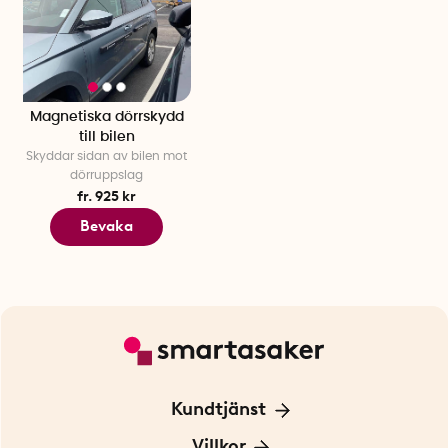
Magnetiska dörrskydd
till bilen
Skyddar sidan av bilen mot
dörruppslag
fr. 925 kr
Bevaka
Kundtjänst
Kontakta oss
Villkor