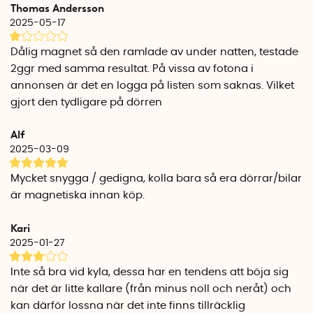
Thomas Andersson
ett kit med 4 st dörrskydd. Det vill säga två skydd på vardera
2025-05-17
sida av bilen. Dörrskydden sätts där den motsvarande bilens
dörrar väntas kunna slå upp.
Dålig magnet så den ramlade av under natten, testade
2ggr med samma resultat. På vissa av fotona i
Om du har en liten bil kan det räcka med att endast
annonsen är det en logga på listen som saknas. Vilket
använda ett 2-pack. Ett 2-pack kan även vara användbart
gjort den tydligare på dörren
om du endast har en parkeringsplats vid sidan av din egen
bil.
Alf
Används på bilar med stål i dörrpanelen
2025-03-09
Dörrskydden är tillverkade av en designad skumgummiprofil
med en extra stark gummimagnet som är ingjuten i
Mycket snygga / gedigna, kolla bara så era dörrar/bilar
skydden. Dörrskydden fungerar endast på bilar med dörrar
är magnetiska innan köp.
som har stål i dörrpanelerna.
Kari
Förvaring av dörrskydden
2025-01-27
Dörrskydden ska inte sitta fast permanent och måste
avlägsnas vid avfärd. Dörrskydden förvaras bäst i sin
Inte så bra vid kyla, dessa har en tendens att böja sig
originalkartong. Förvara dem två och två med magnet mot
när det är litte kallare (från minus noll och neråt) och
magnet. Det motverkar att de tappar form och att
kan därför lossna när det inte finns tillräcklig