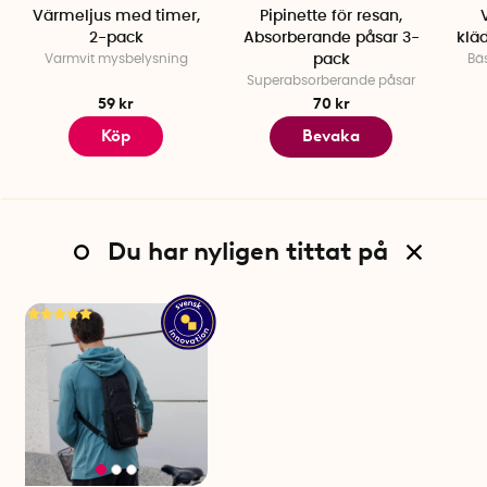
Värmeljus med timer,
Pipinette för resan,
2-pack
Absorberande påsar 3-
klä
Varmvit mysbelysning
pack
Bäs
Superabsorberande påsar
59 kr
70 kr
Köp
Bevaka
Du har nyligen tittat på