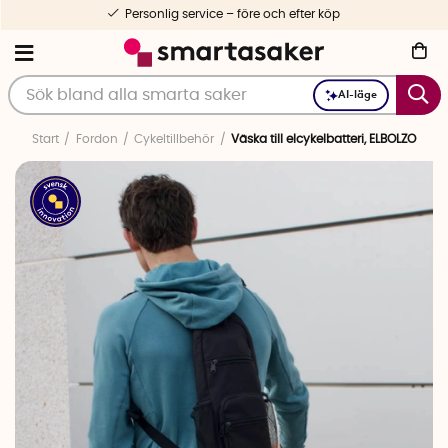
Personlig service – före och efter köp
AI-läge
Start
Fordon
Cykeltillbehör
Väska till elcykelbatteri, ELBOLZO