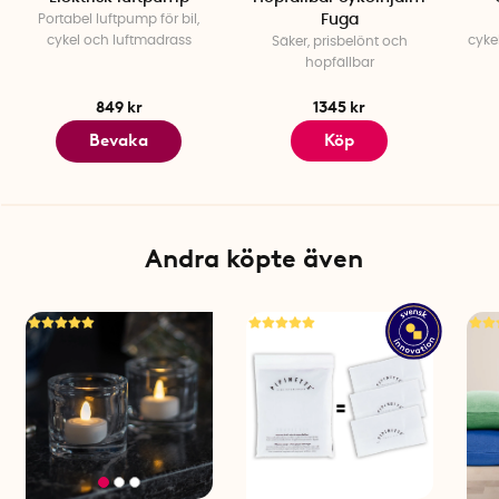
Portabel luftpump för bil,
Fuga
cykel och luftmadrass
cyke
Säker, prisbelönt och
hopfällbar
849 kr
1345 kr
Bevaka
Köp
Andra köpte även