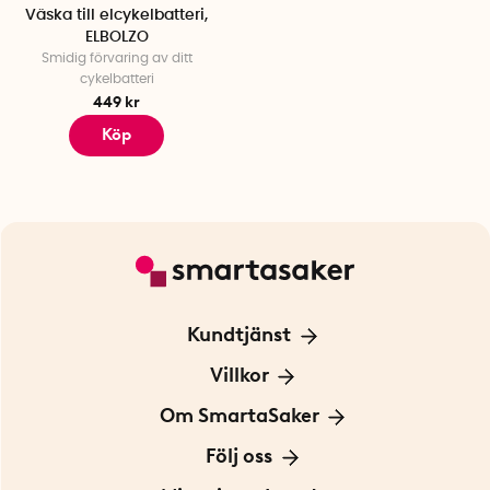
Väska till elcykelbatteri,
ELBOLZO
Smidig förvaring av ditt
cykelbatteri
449 kr
Köp
Kundtjänst
Kontakta oss
Villkor
För Företag
Frakt och leverans
Om SmartaSaker
Personuppgiftspolicy
Om oss
Följ oss
Köpvillkor
Vår historia