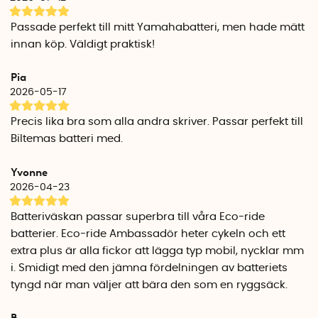
ytterfickor med dragkedjor, vilket ger snabb och enkel
tillgång till viktiga tillbehör som mobiltelefon, plånbok och
Passade perfekt till mitt Yamahabatteri, men hade mätt
andra småsaker. Dessutom finns två externa nätfickor,
innan köp. Väldigt praktisk!
perfekt för tillbehör du vill ha nära till hands.
Pia
Ergonomisk design
2026-05-17
Väskan är ergonomiskt utformad för att minska
belastningen och förebygga obehag under långa
Precis lika bra som alla andra skriver. Passar perfekt till
cykelturer. Den vadderade baksidan ger extra komfort och
Biltemas batteri med.
fungerar som ett skyddande lager mot ryggen. De två
avtagbara axelstöden är samtidigt enkla att justera och ger
Yvonne
extra stöd när väskan används som ryggsäck.
2026-04-23
Gör så här
Batteriväskan passar superbra till våra Eco-ride
Placera ditt elcykelbatteri i det dedikerade utrymmet på
batterier. Eco-ride Ambassadör heter cykeln och ett
insidan och säkra det med det elastiska bandet. Välj om du
extra plus är alla fickor att lägga typ mobil, nycklar mm
vill bära väskan som ryggsäck eller över axeln genom att
i. Smidigt med den jämna fördelningen av batteriets
justera remmen.
tyngd när man väljer att bära den som en ryggsäck.
Specifikationer