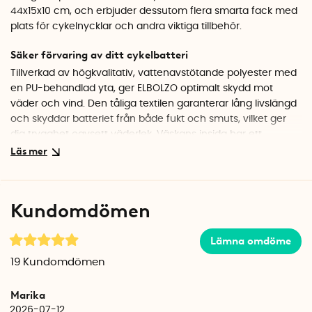
44x15x10 cm, och erbjuder dessutom flera smarta fack med
plats för cykelnycklar och andra viktiga tillbehör.
Säker förvaring av ditt cykelbatteri
Tillverkad av högkvalitativ, vattenavstötande polyester med
en PU-behandlad yta, ger ELBOLZO optimalt skydd mot
väder och vind. Den tåliga textilen garanterar lång livslängd
och skyddar batteriet från både fukt och smuts, vilket ger
dig trygghet oavsett väderlek. Väskans insida har ett
elastiskt band som håller batteriet stadigt på plats under
färd. På så sätt minskar risken för att batteriet rör sig eller
skadas, även på ojämna underlag.
Kundomdömen
Anpassningsbar bärrem
Med en justerbar bärrem (46-110 cm) kan ELBOLZO
Lämna omdöme
användas både som ryggsäck och axelväska, vilket gör det
enkelt att anpassa den för olika tillfällen och behov.
19
Kundomdömen
Praktiska förvaringsmöjligheter
Marika
ELBOLZO är utrustad med en stor innerficka och tre
2026-07-12