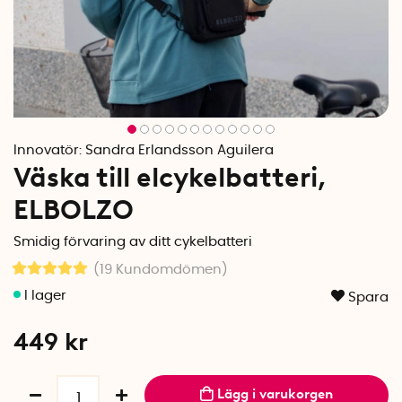
Innovatör:
Sandra Erlandsson Aguilera
Väska till elcykelbatteri,
ELBOLZO
Smidig förvaring av ditt cykelbatteri
(19
Kundomdömen
)
Spara
449
kr
Lägg i varukorgen