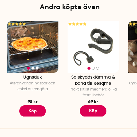
Andra köpte även
Ugnsduk
Solskyddsklämma &
Återanvändningsbar och
band till Resqme
Kryd
enkel att rengöra
Praktiskt kit med flera olika
fästtillbehör
95 kr
69 kr
Köp
Köp