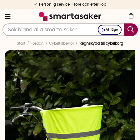
Personlig service – före och efter köp
AI-läge
Start
Fordon
Cykeltillbehör
Regnskydd till cykelkorg