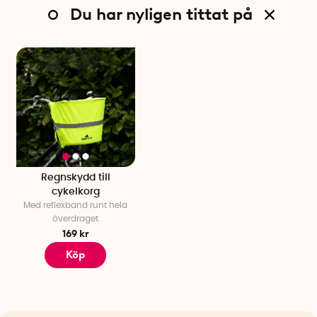
Du har nyligen tittat på
Regnskydd till
cykelkorg
Med reflexband runt hela
överdraget
169 kr
Köp