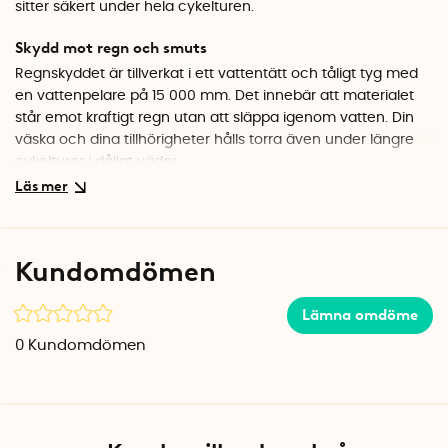
sitter säkert under hela cykelturen.
Skydd mot regn och smuts
Regnskyddet är tillverkat i ett vattentätt och tåligt tyg med
en vattenpelare på 15 000 mm. Det innebär att materialet
står emot kraftigt regn utan att släppa igenom vatten. Din
väska och dina tillhörigheter hålls torra även under längre
cykelturer i dåligt väder.
Ökad synlighet i trafiken
Regnskyddet till cykelkorg är utrustat med 3M Scotchlite
reflex, ett välkänt reflexmaterial med hög synlighet.
Kundomdömen
Reflexbandet går runt hela överdraget och ger 360°
synlighet. Det betyder att du syns från alla håll – framifrån,
Lämna omdöme
från sidan och bakifrån.
0
Kundomdömen
Enkel och snabb montering
Den elastiska kanten gör att skyddet enkelt träs över
cykelkorgen. Det sitter säkert på plats under hela cykelturen
och tas enkelt av när det inte används. Regnskyddet passar