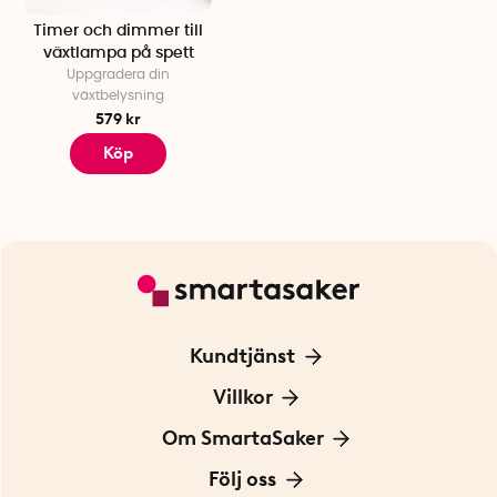
Timer och dimmer till
växtlampa på spett
Uppgradera din
växtbelysning
579 kr
Köp
Kundtjänst
Kontakta oss
Villkor
För Företag
Frakt och leverans
Om SmartaSaker
Personuppgiftspolicy
Om oss
Följ oss