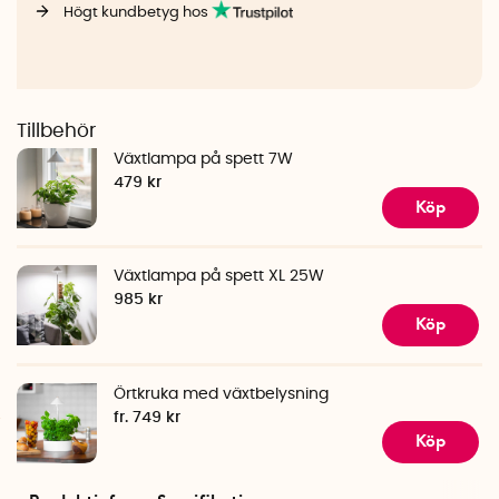
Högt kundbetyg hos
Tillbehör
Växtlampa på spett 7W
479 kr
Köp
Växtlampa på spett XL 25W
985 kr
Köp
Örtkruka med växtbelysning
fr. 749 kr
Köp