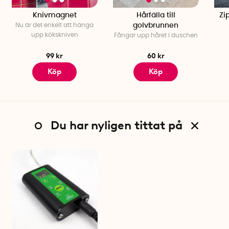
Knivmagnet
Hårfälla till
Zi
Nu är det enkelt att hänga
golvbrunnen
upp kökskniven
Fångar upp håret i duschen
99 kr
60 kr
Köp
Köp
Du har nyligen tittat på