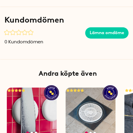
Observera att timerns precision kan variera över tid, vilket
kan leda till avvikelser i de förinställda tidsintervallen.
För att
bibehålla största möjliga precision är det därför en god idé
Kundomdömen
att återställa timern ungefär en gång i månaden.
Specifikationer
Lämna omdöme
Vikt: 51 g
0
Kundomdömen
Färg: Svart och grön
Längd: 7,1 cm
Anslutningskabelns längd: 19,5 cm
Bredd: 4,5 cm
Höjd: 1,8 cm
Andra köpte även