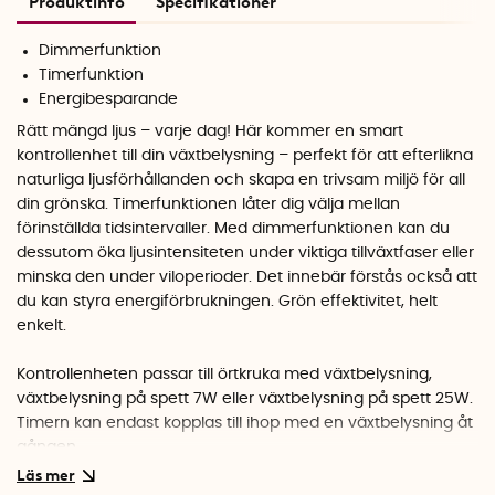
Produktinfo
Specifikationer
Dimmerfunktion
Timerfunktion
Energibesparande
Rätt mängd ljus – varje dag! Här kommer en smart
kontrollenhet till din växtbelysning – perfekt för att efterlikna
naturliga ljusförhållanden och skapa en trivsam miljö för all
din grönska. Timerfunktionen låter dig välja mellan
förinställda tidsintervaller. Med dimmerfunktionen kan du
dessutom öka ljusintensiteten under viktiga tillväxtfaser eller
minska den under viloperioder. Det innebär förstås också att
du kan styra energiförbrukningen. Grön effektivitet, helt
enkelt.
Kontrollenheten passar till
örtkruka med växtbelysning
,
växtbelysning på spett 7W
eller
växtbelysning på spett 25W
.
Timern kan endast kopplas till ihop med en växtbelysning åt
gången.