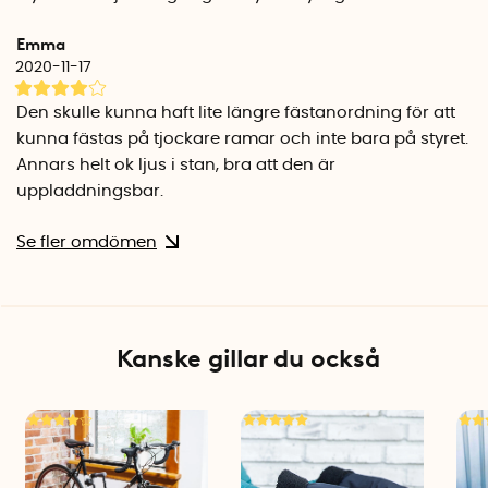
100 % ljusstyrka (37 lumen), fast sken: 2,5 timmar
100 % ljusstyrka (37 lumen), blinkande: 12 timmar
Emma
Eco-läge (15 lumen), fast sken: 6,5 timmar
2020-11-17
Eco-läge (15 lumen), blinkande: 32 timmar
Pulserande ljus (37 lumen), 10 timmar
Den skulle kunna haft lite längre fästanordning för att
kunna fästas på tjockare ramar och inte bara på styret.
Annars helt ok ljus i stan, bra att den är
uppladdningsbar.
Se fler omdömen
Kanske gillar du också