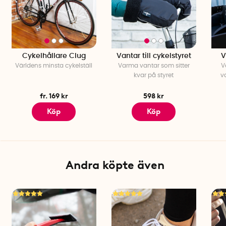
Cykelhållare Clug
Vantar till cykelstyret
V
Världens minsta cykelställ
Varma vantar som sitter
V
kvar på styret
va
fr. 169 kr
598 kr
Köp
Köp
Andra köpte även