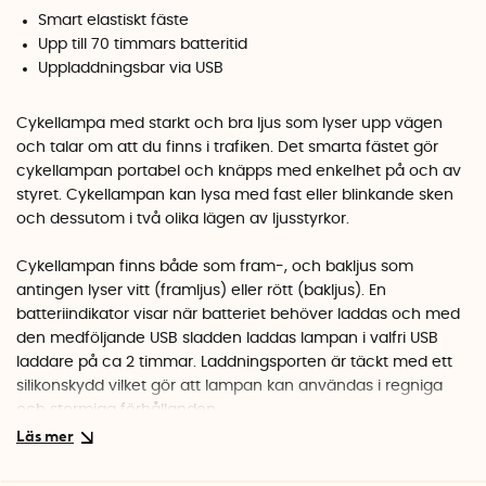
Smart elastiskt fäste
Upp till 70 timmars batteritid
Uppladdningsbar via USB
Cykellampa med starkt och bra ljus som lyser upp vägen
och talar om att du finns i trafiken. Det smarta fästet gör
cykellampan portabel och knäpps med enkelhet på och av
styret. Cykellampan kan lysa med fast eller blinkande sken
och dessutom i två olika lägen av ljusstyrkor.
Cykellampan finns både som fram-, och bakljus som
antingen lyser vitt (framljus) eller rött (bakljus). En
batteriindikator visar när batteriet behöver laddas och med
den medföljande USB sladden laddas lampan i valfri USB
laddare på ca 2 timmar. Laddningsporten är täckt med ett
silikonskydd vilket gör att lampan kan användas i regniga
och stormiga förhållanden.
Välj mellan fast och blinkande sken med ett enkelt
knapptryck. Samma knapp ställer även in om du vill att