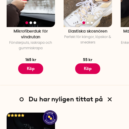
Mikrofiberduk för
Elastiska skosnören
Mät
vindrutan
Perfekt för kängor, löpskor &
sneakers
Fönsterputs, isskrapa och
Enkel
gummiskrapa
165 kr
55 kr
Köp
Köp
Du har nyligen tittat på