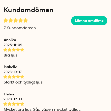
lampan skall lysa med 30 % ljusstyrka (framljus) eller 50 %
Kundomdömen
ljusstyrka (bakljus). Detta kan till exempel vara att föredra på
sommarhalvårets ljusare kvällar.
Lämna omdöme
Framljuset passar alla styren med en diameter mellan 22
7
Kundomdömen
mm - 42 mm och lyser upp vägen med vitt ljus i 100 lumen.
Bakljuset fästs lämpligast på ramen eller under cykelsadeln
Annika
och passar cykelramar mellan 22 mm - 32 mm i diameter.
2025-11-09
Bakljuset lyser rött i 37 lumen.
Bra ljus
Fram-, och bakljus säljs separat.
Isabelle
Batteritid framljus
2023-10-17
Hög ljusstyrka (220 lumen), fast sken: 1 timmar
Hög ljusstyrka
(220 lumen)
, blinkande: 3 timmar
Starkt och tydligt ljus!
Medel ljusstyrka
(100 lumen)
, fast: 2,5 timmar
Låg ljusstyrka
(15 lumen)
, fast sken: 15 timmar
Helen
Låg ljusstyrka
(15 lumen)
, blinkande: 70 timmar
2020-12-13
Batteritid bakljus
Mycket bra ljus. Såg vägen mycket tydligt.