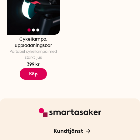
Cykellampa,
uppladdningsbar
Portabel cykellampa med
starkt ljus
399 kr
Köp
Kundtjänst