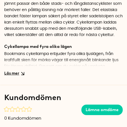
jämnt passar den både stads- och långdistanscyklister som
behöver en pålitlig lösning när mörkret faller. Det elastiska
bandet fäster lampan säkert på styret eller sadelstolpen och
kan enkelt flyttas mellan olika cyklar. Cykellampan laddas
dessutom snabbt upp med den medföljande USB-kabeln,
vilket säkerställer att den alltid är redo för nästa cykeltur.
Cykellampa med fyra olika lägen
Bookmans cykellampa erbjuder fyra olika ljuslägen, från
kraftfullt sken för mörka vägar till energisnålt blinkande ljus
för längre drifttid. Oavsett om du cyklar på upplysta
stadsgator eller längs mörka landsvägar ger de olika
ljuslägena dig flexibilitet och säkerställer att du både ser och
syns i trafiken.
Kundomdömen
Lång batteritid och snabb laddning
Cykellampans batteri håller upp till 25 timmar i blinkande
Lämna omdöme
energisparläge och laddas fullt på bara två timmar med
den medföljande USB-kabeln.
0
Kundomdömen