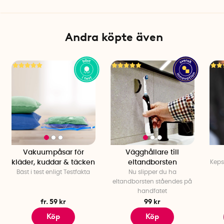
Färg: Svart eller vit
Längd: 3,5 cm (exkl band)
Bredd: 2,3 cm
Andra köpte även
Höjd: 1,4 cm
Ljusstyrka, framljus: 50 lumen
Ljusstyrka, bakljus: 18 lumen
Batteritid: Upp till 25 timmar
Uppladdningstid: 2 timmar
Laddkabel: USB-C (medföljer)
Antal per förpackning: 1
Vakuumpåsar för
Vägghållare till
kläder, kuddar & täcken
eltandborsten
Keps 
Bäst i test enligt Testfakta
Nu slipper du ha
eltandborsten ståendes på
handfatet
fr. 59 kr
99 kr
Köp
Köp