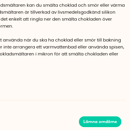
dsmältaren kan du smälta choklad och smör eller värma
smältaren är tillverkad av livsmedelsgodkänd silikon
det enkelt att ringla ner den smälta chokladen över
formen.
t använda när du ska ha choklad eller smör till bakning
 inte arrangera ett varmvattenbad eller använda spisen,
chokladsmältaren i mikron för att smälta chokladen eller
ar. Du får plats med ca 150 gram choklad i
chokladsmältaren i mikron och starta den på
max 600
 har kan det ta olika lång tid innan chokladen smälter
ra chokladen någon minut i taget. Kontrollera chokladen
Lämna omdöme
re vid behov. Använd grytlapp när du tar ut