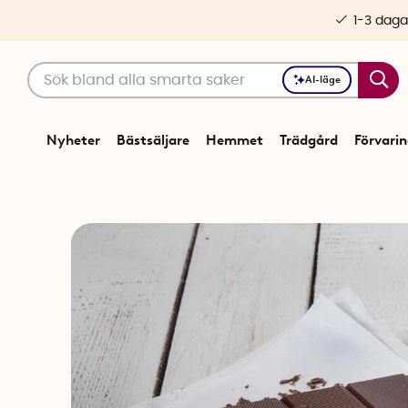
1-3 daga
AI-läge
Nyheter
Bästsäljare
Hemmet
Trädgård
Förvari