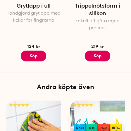
Grytlapp i ull
Trippelnötsform i
Handgjord grytlapp med
silikon
fickor för fingrarna
Enkelt att göra egna
praliner
124 kr
219 kr
Köp
Köp
Andra köpte även