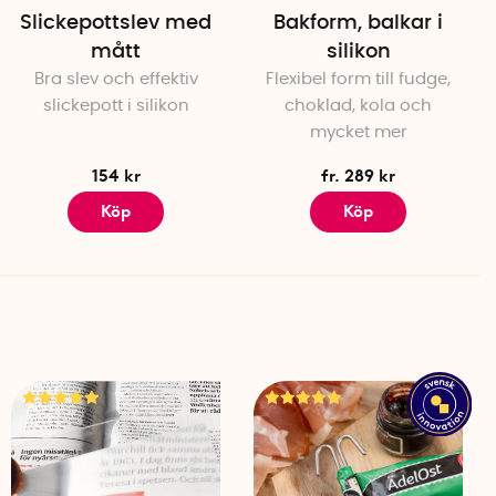
Slickepottslev med
Bakform, balkar i
mått
silikon
Bra slev och effektiv
Flexibel form till fudge,
slickepott i silikon
choklad, kola och
mycket mer
154 kr
fr. 289 kr
Köp
Köp