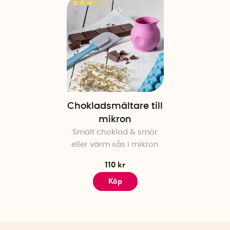
Chokladsmältare till
mikron
Smält choklad & smör
eller värm sås i mikron
110 kr
Köp