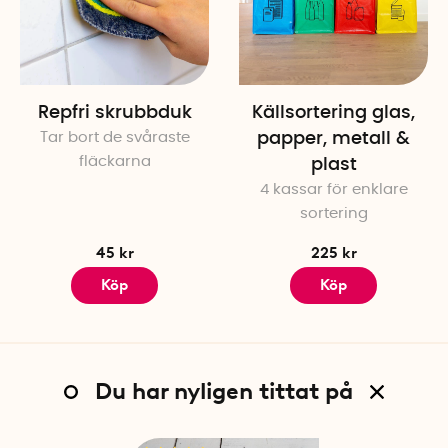
Repfri skrubbduk
Källsortering glas,
Tar bort de svåraste
papper, metall &
fläckarna
plast
4 kassar för enklare
sortering
45 kr
225 kr
Köp
Köp
Du har nyligen tittat på