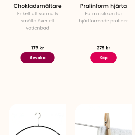
Chokladsmältare
Pralinform hjärta
Enkelt att värma &
Form i silikon för
smälta över ett
hjärtformade praliner
vattenbad
179 kr
275 kr
Bevaka
Köp