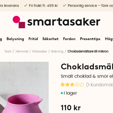
rs leverans
Fri frakt fr. 499 kr
Personlig service – före o
ng
Belysning
Fritid
Säkerhet
Fordon
Presenttips
Högt
Start
Hemmet
Kökssaker
Bakning
Chokladsmältare till mikron
Chokladsmält
Smält choklad & smör el
(1
Kundomd
110
kr