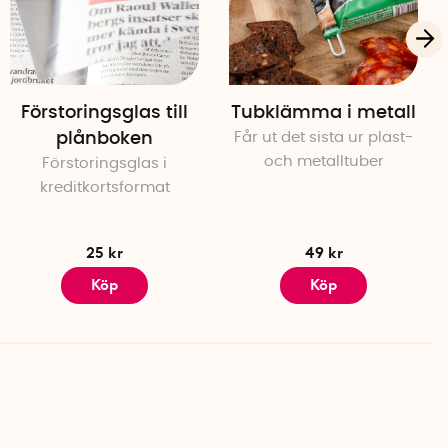
Förstoringsglas till
Tubklämma i metall
plånboken
Får ut det sista ur plast-
och metalltuber
Förstoringsglas i
kreditkortsformat
25 kr
49 kr
Köp
Köp