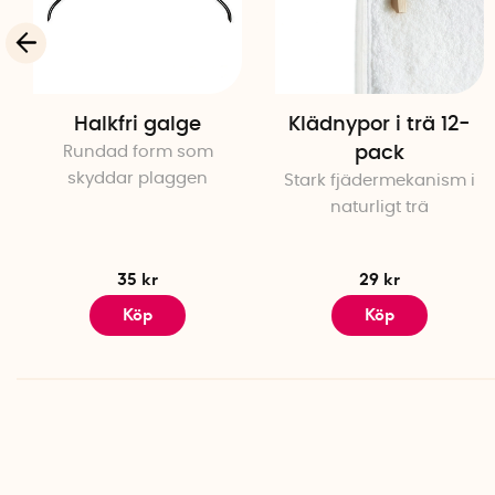
Halkfri galge
Klädnypor i trä 12-
Rundad form som
pack
skyddar plaggen
Stark fjädermekanism i
naturligt trä
35 kr
29 kr
Köp
Köp