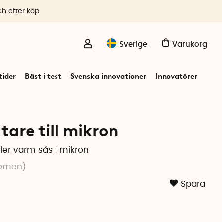
ch efter köp
Sverige
Varukorg
ider
Bäst i test
Svenska innovationer
Innovatörer
are till mikron
ler värm sås i mikron
ömen
)
Spara