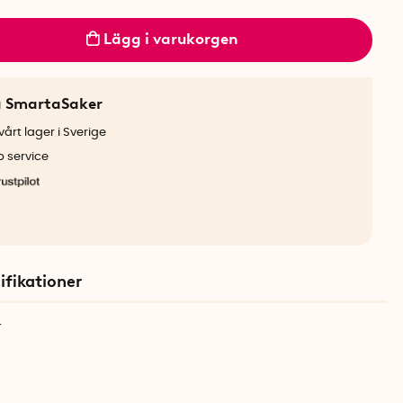
Lägg i varukorgen
a SmartaSaker
årt lager i Sverige
b service
ifikationer
r