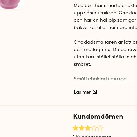
Med den här smarta chokla
upp såser i mikron. Choklad
och har en hällpip som gör 
bakverket eller ner i pralin
Chokladsmältaren är lätt at
och matlagning. Du behöver
utan kan istället ställa in 
smöret.
Smält choklad i mikron
Bryt chokladen i mindre bit
chokladsmältaren. Sätt in 
Watt
.
Kundomdömen
Beroende på vilken mikro du
och det kan vara bra att kö
lite då och då och kör vida