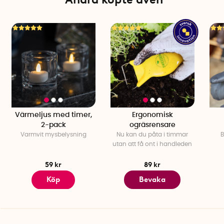
Tillverkad i: Storbritannien
Värmeljus med timer,
Ergonomisk
2-pack
ogräsrensare
Varmvit mysbelysning
Nu kan du påta i timmar
B
utan att få ont i handleden
59 kr
89 kr
Köp
Bevaka