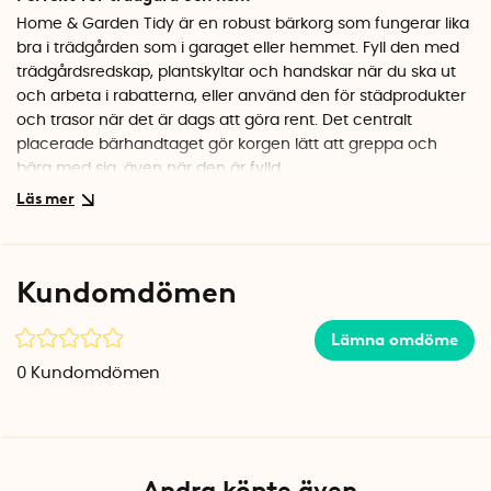
Home & Garden Tidy är en robust bärkorg som fungerar lika
bra i trädgården som i garaget eller hemmet. Fyll den med
trädgårdsredskap, plantskyltar och handskar när du ska ut
och arbeta i rabatterna, eller använd den för städprodukter
och trasor när det är dags att göra rent. Det centralt
placerade bärhandtaget gör korgen lätt att greppa och
bära med sig, även när den är fylld.
Robust kvalitet från Garland
Korgen är tillverkad i tålig plast av brittiska Garland, ett
företag med lång erfarenhet av praktiska
Kundomdömen
trädgårdsprodukter. Den gröna färgen smälter fint in i
trädgårdsmiljön och plasten tål att stå ute i alla väder.
Lämna omdöme
Förvaringskorg med avdelare håller sakerna på plats så att
de inte hamnar i oordning när du rör dig runt i trädgården.
0
Kundomdömen
Specifikationer
Mått: 40 x 30 x 17 cm
Material: Plast
Färg: Grön
Andra köpte även