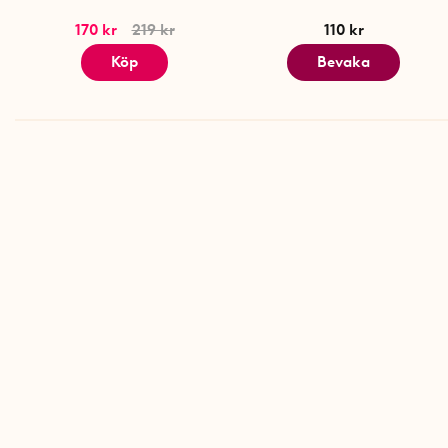
170 kr
219 kr
110 kr
Köp
Bevaka