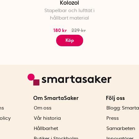
Kolozol
Stapelbar och lufttät i
hållbart material
180 kr
229 kr
Köp
Om SmartaSaker
Följ oss
ns
Om oss
Blogg: Smarta
olicy
Vår historia
Press
Hållbarhet
Samarbeten
Butiker i Stockholm
Innovatörer