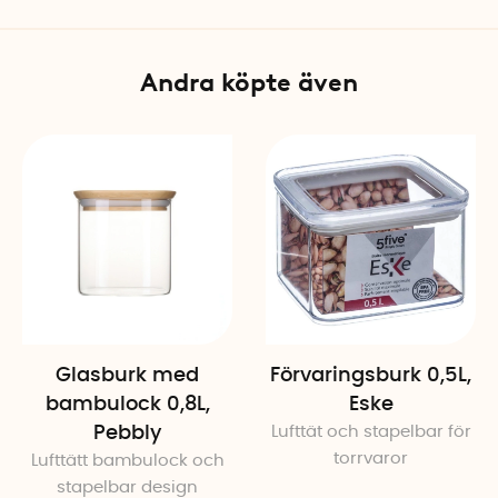
Specifikationer
Mått: 12,5 x 13,2 x 18,7 cm
Andra köpte även
Volym: 1,5 liter
Material: Biocirkulär plast o
Färg: Klar burk med beige l
Tillverkad i Tyskland
Glasburk med
Förvaringsburk 0,5L,
bambulock 0,8L,
Eske
Pebbly
Lufttät och stapelbar för
torrvaror
Lufttätt bambulock och
stapelbar design