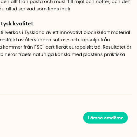
den allt från pasta och müsli till mjöl och nötter, och den
u alltid ser vad som finns inuti.
 tysk kvalitet
llverkas i Tyskland av ett innovativt biocirkulärt material.
amställd av återvunnen solros- och rapsolja från
 kommer från FSC-certifierat europeiskt trä. Resultatet är
inerar träets naturliga känsla med plastens praktiska
åller ordning
ar innehållet från luft och fukt. Burkarna är stapelbara
m kan kombineras för ett snyggt och enhetligt skafferi. Den
enkelt att hålla koll på när det är dags att fylla på.
Lämna omdöme
r helt fri från BPA och melamin. Materialet är dessutom
et väl är dags att byta ut den.