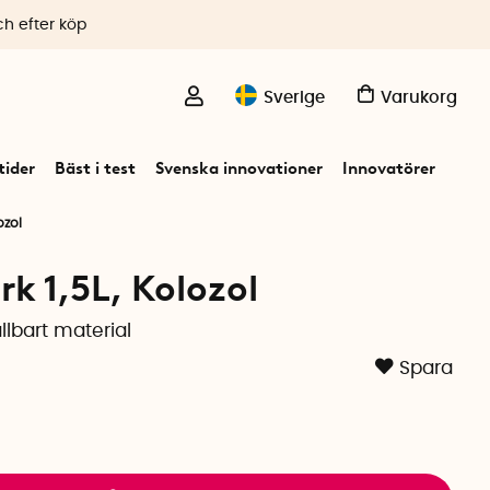
ch efter köp
Sverige
Varukorg
ider
Bäst i test
Svenska innovationer
Innovatörer
ozol
k 1,5L, Kolozol
llbart material
Spara