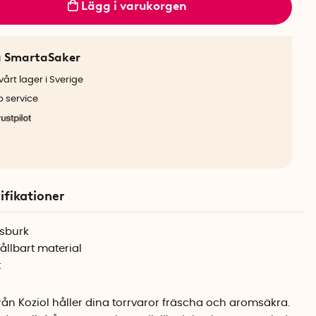
Lägg i varukorgen
a SmartaSaker
årt lager i Sverige
b service
ifikationer
gsburk
hållbart material
t
ån Koziol håller dina torrvaror fräscha och aromsäkra.