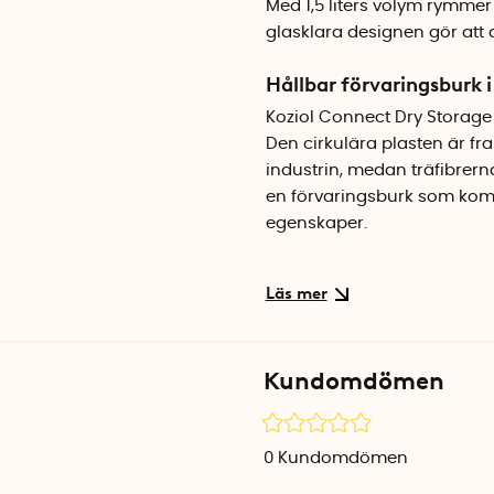
Med 1,5 liters volym rymmer 
glasklara designen gör att d
Hållbar förvaringsburk i
Koziol Connect Dry Storage ti
Den cirkulära plasten är fr
industrin, medan träfibrerna
en förvaringsburk som komb
egenskaper.
Lufttät behållare som h
Locket sluter tätt och skydd
och finns i tre storlekar so
transparenta burken gör det 
Kundomdömen
Enkel att ta hand om
Burken tål maskindisk och ä
0
Kundomdömen
100 % återvinningsbart när d