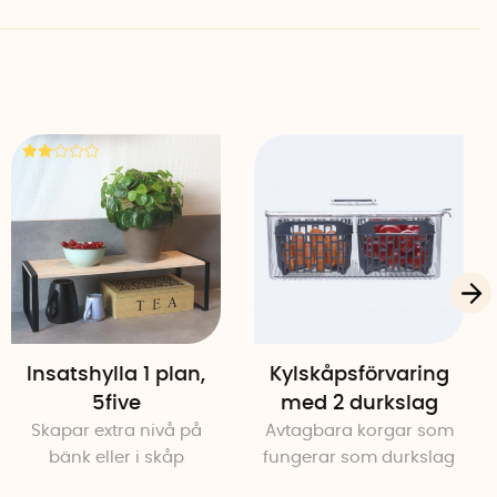
ch träfibrer
ock
Insatshylla 1 plan,
Kylskåpsförvaring
5five
med 2 durkslag
Skapar extra nivå på
Avtagbara korgar som
bänk eller i skåp
fungerar som durkslag