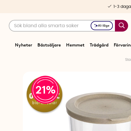
1-3 daga
AI-läge
Nyheter
Bästsäljare
Hemmet
Trädgård
Förvari
Sta
21