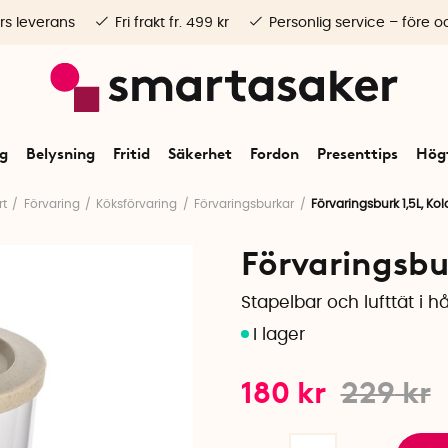
rs leverans
Fri frakt fr. 499 kr
Personlig service – före o
ng
Belysning
Fritid
Säkerhet
Fordon
Presenttips
Högt
rt
Förvaring
Köksförvaring
Förvaringsburkar
Förvaringsburk 1,5L, Kol
Förvaringsbur
Stapelbar och lufttät i hå
180
kr
229
kr