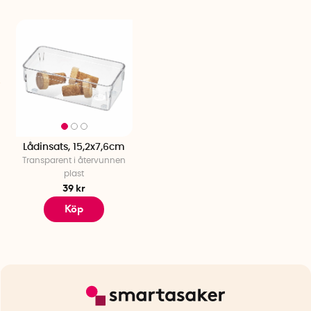
Lådinsats, 15,2x7,6cm
Transparent i återvunnen
plast
39 kr
Köp