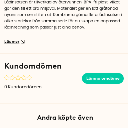
Lådinsatsen är tillverkad av återvunnen, BPA-fri plast, vilket
gör den till ett bra miljöval. Materialet ger en lätt gråtonad
nyans som ser stilren ut. Kombinera gärna flera lådinsatser i
olika storlekar från samma serie för att skapa en anpassad
lådinredning som passar just dina behov.
Mångsidig förvaring
Den kompakta storleken på 15,2 x 7,6 cm gör denna
förvaringslåda idealisk för småprylar som korkar,
hårsnoddar, gem, batterier eller smycken. Placera den i
Kundomdömen
kökslådan för att samla köksredskap, eller använd den i
hallen för nycklar och mynt.
Lämna omdöme
Specifikationer
0
Kundomdömen
Mått: 15,2 x 7,6 x 5,1 cm
Material: Återvunnen plast, BPA-fri
Färg: Transparent (lätt gråtonad)
Andra köpte även