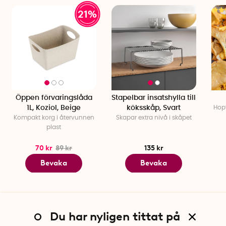
21%
Öppen förvaringslåda
Stapelbar insatshylla till
1L, Koziol, Beige
köksskåp, Svart
Hop
Kompakt korg i återvunnen
Skapar extra nivå i skåpet
plast
70 kr
89 kr
135 kr
Bevaka
Bevaka
Du har nyligen tittat på