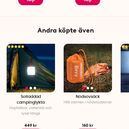
gräsmattor och andra mindre jämna ytor. Skyddets l
ängd
och form kan enkelt anpassas efter behov med de olika
delarna.
Stapelbar förvaring
Andra köpte även
Översvämningsskyddet är inte bara effektivt i bruk, utan är
också utformat för att vara enkelt att förvara och
transportera. Boxarna är stapelbara, vilket minimerar
utrymmesbehovet avsevärt.
Skräddarsy översvämningsskyddet efter dina behov
Översvämningsskyddet kommer i tre varianter som är fullt
kompatibla med varandra. Samtliga varianter är tillverkade i
UV-tålig och miljövänlig plast.
Mått, rak boxvall: 98x68x53 cm (effektiv längd 90 cm,
Solladdad
Nödsovsäck
dämningshöjd 50 cm)
campinglykta
Håll värmen i nödsituationer
Mått, utåtvänt hörn 30°: 64,5x70x53 cm (dämningshöjd 50
Hopfällbar, vattentät och
cm)
lyser länge
Mått, inåtvänt hörn 30°: 54x72,5x53 cm (dämningshöjd 50
cm)
449 kr
160 kr