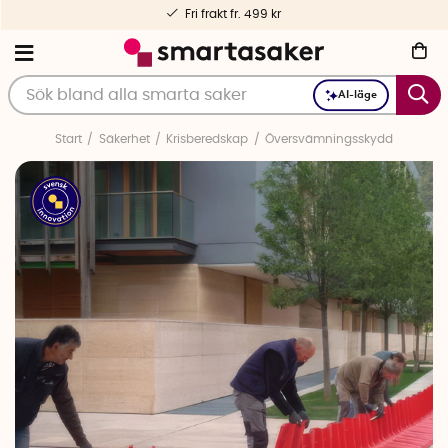
Fri frakt fr. 499 kr
AI-läge
Start
Säkerhet
Krisberedskap
Översvämningsskydd