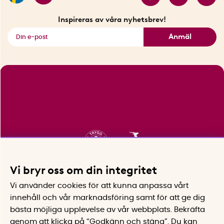
Vikt per boxvall: 6,1 kg
Fyndhörnan
Vikt, inåt-/utåtvänt hörn 30°: 2,1 kg
Inspireras av våra nyhetsbrev!
Uppbyggnadshastighet: Cirka 200 meter per timme
Se alla smarta saker
Anmäl
Minsta kurvradie: 1 meter
Lagringstemperatur: -30°C till +90°C
Antal per förpackning: 1
Enheter för leverans på pall: 26
Tillverkningsland: Sverige
Svensk innovatör: Sigurd Melin
Vi bryr oss om din integritet
Vi använder cookies för att kunna anpassa vårt
innehåll och vår marknadsföring samt för att ge dig
bästa möjliga upplevelse av vår webbplats.
Bekräfta
genom att klicka på “Godkänn och stäng”. Du kan