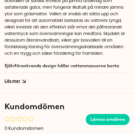
boxvallen är särskilt effektiv på jämna underlag som
asfalterade gator, men fungerar likafullt på mindre jämna
ytor som gräsmattor. Vallen är snabb att sätta upp och
designad för att automatiskt barlastas av vattnets tyngd,
vilket innebär att den effektivt står emot det påfrestande
vattentryck som översvämningar kan medföra. Skyddet är
dessutom återanvändbart, vilket gör boxvallen till en
förstklassig lösning för översvämningsdrabbade områden
och en trygg och säker försäkring för framtiden.
Självförankrande design håller vattenmassorna borta
Skyddsvallen utnyttjar översvämningsvattnets egen tyngd
för att skapa stabilitet. Ju högre vattnet stiger, desto fastare
pressas vallen mot underlaget, vilket garanterar en säker
barriär mot vattenflöden utan behov av extern förankring.
Vallen har dessutom speciella friktionssulor av armerat
Kundomdömen
cellgummi som ökar stabiliteten ytterligare. Vid en
vattennivå upp till 50 cm är trycket cirka 225 kg per meter,
Lämna omdöme
medan vallen är konstruerad för att motstå 450 kg per
meter. Den självförankrande funktionen gör skyddsvallen
0
Kundomdömen
extremt effektiv och helt unik i sitt slag.