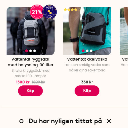
21%
Vattentät ryggsäck
Vattentät axelväska
Va
med belysning, 30 liter
Lätt och smidig väska som
Vat
håller dina saker torra
Slitstark ryggsäck med
starka LED-lampor
1500 kr
1899 kr
350 kr
Köp
Köp
Du har nyligen tittat på