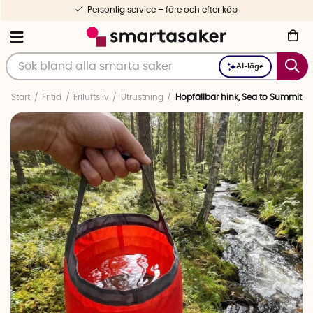
Personlig service – före och efter köp
AI-läge
Start
Fritid
Friluftsliv
Utrustning
Hopfällbar hink, Sea to Summit