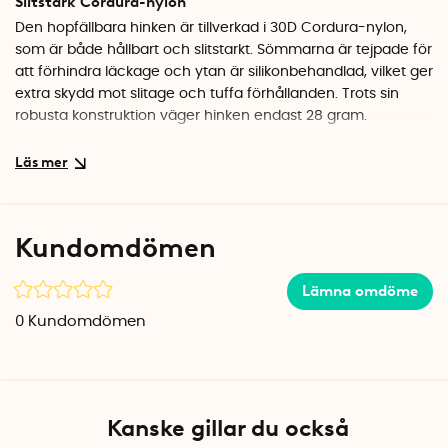
Slitstark Cordura-nylon
Den hopfällbara hinken är tillverkad i 30D Cordura-nylon,
som är både hållbart och slitstarkt. Sömmarna är tejpade för
att förhindra läckage och ytan är silikonbehandlad, vilket ger
extra skydd mot slitage och tuffa förhållanden. Trots sin
robusta konstruktion väger hinken endast 28 gram.
Smidig förvaring
Hinken levereras med en liten och kompakt packpåse, så du
enkelt kan packa ner den i ryggsäcken utan att den tar upp
onödig plats. Observera att hinken ej är fristående.
Kundomdömen
Specifikationer
Lämna omdöme
Material: Cordura-nylon
Bredd, packpåse: 6,35 cm
0
Kundomdömen
Längd, packpåse: 8,25 cm
Höjd, packpåse: 2,5 cm
Vikt: 28 gram
Färg: Röd
Volym: 10 l
Kanske gillar du också