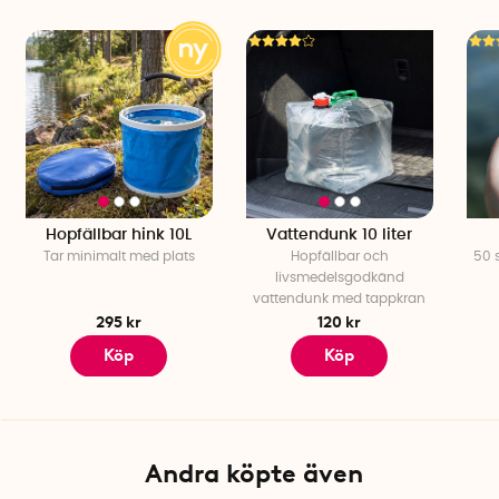
Hopfällbar hink 10L
Vattendunk 10 liter
Tar minimalt med plats
Hopfällbar och
50 s
livsmedelsgodkänd
vattendunk med tappkran
295 kr
120 kr
Köp
Köp
Andra köpte även