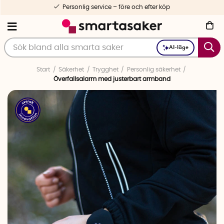
Personlig service – före och efter köp
AI-läge
Start
Säkerhet
Trygghet
Personlig säkerhet
Överfallsalarm med justerbart armband