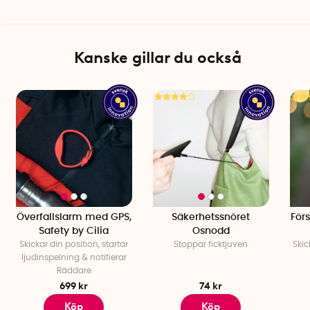
Innovatör: Chafic Aschberg Dallé
Antal per förpackning: 1
Kanske gillar du också
Överfallslarm med GPS,
Säkerhetssnöret
För
Safety by Cilia
Osnodd
Skickar din position, startar
Stoppar ficktjuven
Skic
ljudinspelning & notifierar
Räddare
699 kr
74 kr
Köp
Köp