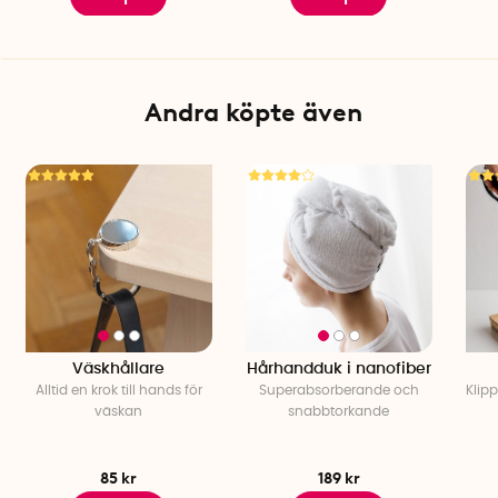
Andra köpte även
Väskhållare
Hårhandduk i nanofiber
Alltid en krok till hands för
Superabsorberande och
Klipp
väskan
snabbtorkande
85 kr
189 kr