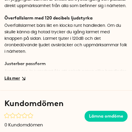
direkt uppmärksamhet från alla som befinner sig i närheten.
Överfallslarm med 120 decibels ljudstyrka
Överfallslarmet bärs likt en klocka runt handleden. Om du
skulle känna dig hotad trycker du igång larmet med
knappen på sidan. Larmet tjuter i 120dB och det
öronbedövande ljudet avskräcker och uppmärksammar folk
i närheten.
Justerbar passform
Armbandet är justerbart för att enkelt passa olika handleder.
Det tåliga silikonöverdraget ligger bekvämt mot huden och
erbjuder lättare skydd mot både regn och svett. Det
inbyggda batteriet är ej utbytbart men håller i flera år.
Kundomdömen
Specifikationer
Material: Silikon, elektronik
Lämna omdöme
Längd: Ca 5 cm
Bredd: Ca 5 cm
0
Kundomdömen
Höjd: 1,5 cm