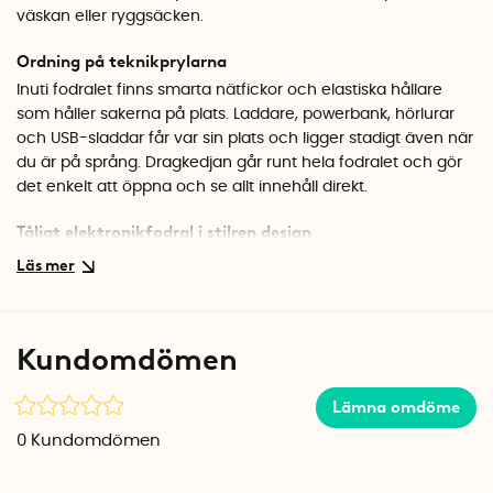
väskan eller ryggsäcken.
Ordning på teknikprylarna
Inuti fodralet finns smarta nätfickor och elastiska hållare
som håller sakerna på plats. Laddare, powerbank, hörlurar
och USB-sladdar får var sin plats och ligger stadigt även när
du är på språng. Dragkedjan går runt hela fodralet och gör
det enkelt att öppna och se allt innehåll direkt.
Tåligt elektronikfodral i stilren design
Det hårda skalet skyddar känslig elektronik mot stötar och
tryck, vilket gör fodralet idealiskt för resan eller pendlingen.
Den matta ytan med präglade detaljer ger ett modernt
uttryck, och med flera färger att välja på hittar du lätt en
Kundomdömen
som passar din stil.
Specifikationer
Lämna omdöme
Mått: 18 x 9 x 6 cm
0
Kundomdömen
Material: EVA-skal, textil
Tillverkare: Nähe