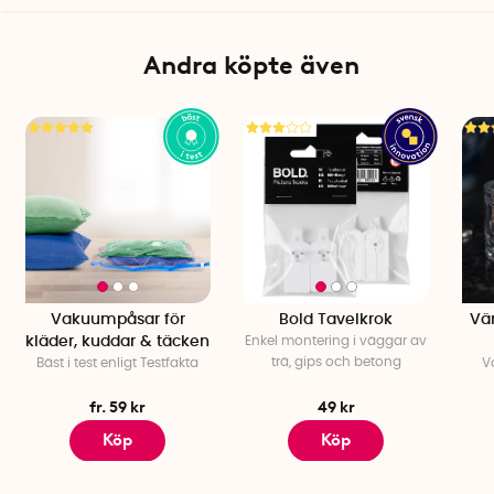
Andra köpte även
Vakuumpåsar för
Bold Tavelkrok
Vä
kläder, kuddar & täcken
Enkel montering i väggar av
trä, gips och betong
Bäst i test enligt Testfakta
V
fr. 59 kr
49 kr
Köp
Köp