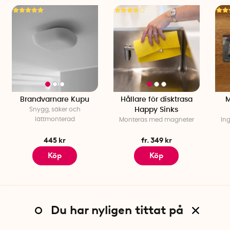
Volym: 145 liter
Material påse: Polyester
Material stativ: Metall
Färg: Beige/Svart
Antal fack: 3
Hopfällbar: Ja
Brandvarnare Kupu
Hållare för disktrasa
M
Snygg, säker och
Happy Sinks
lättmonterad
Monteras med magneter
Ing
445 kr
fr. 349 kr
Köp
Köp
Du har nyligen tittat på