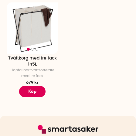
Tvättkorg med tre fack
145L
Hopfällbar tvättsorterare
med tre fack
679 kr
Köp