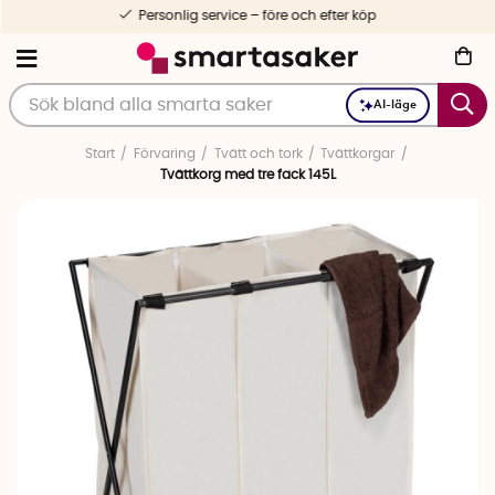
Personlig service – före och efter köp
AI-läge
Start
Förvaring
Tvätt och tork
Tvättkorgar
Tvättkorg med tre fack 145L