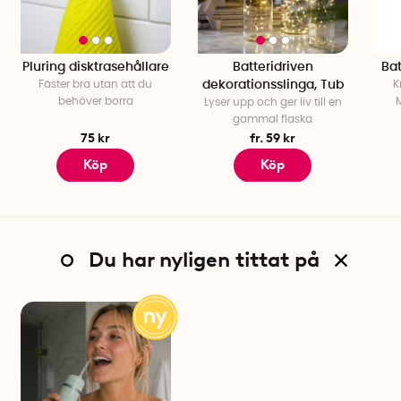
Pluring disktrasehållare
Batteridriven
Bat
Fäster bra utan att du
dekorationsslinga, Tub
K
behöver borra
M
Lyser upp och ger liv till en
gammal flaska
75 kr
fr. 59 kr
Köp
Köp
Du har nyligen tittat på