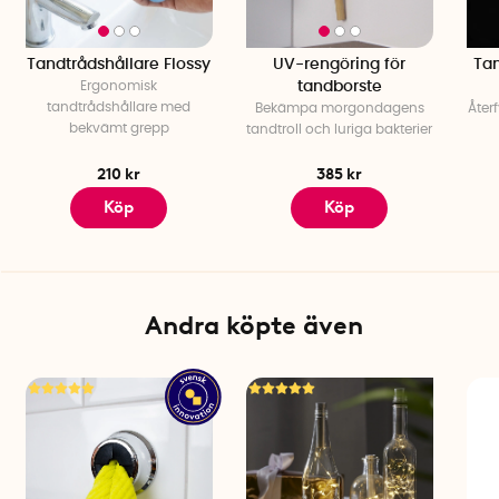
Laddningstid: 4-6 timmar
Laddning: USB-C
Vattentät: Ja, IPX7-klassning
Tandtrådshållare Flossy
UV-rengöring för
Tan
Antal per förpackning: 1 st
Ergonomisk
tandborste
tandtrådshållare med
Bekämpa morgondagens
Åter
bekvämt grepp
tandtroll och luriga bakterier
210 kr
385 kr
Köp
Köp
Andra köpte även