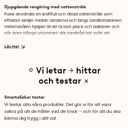
Djupgående rengöring med vattenstråle
Pulse använder en kraftfull och riktad vattenstråle som
effektivt sköljer mellan tänderna och längs tandköttskanten.
Vattenstrålen hjälper till att ta bort plack och bakterier och
når även trånga utrymmen där tandtråd har svårt att
komma åt.
Tre olika munstycken
Vattenflosser har tre medföljande munstycke för olika
behov. Standardmunstycket är utvecklat för daglig normal
Vi letar
hittar
användning. För känsligt tandkött eller behov av mer riktad
och skonsam rengöring finns periodontalmunstycket.
och testar
Orthodonticmunstycket är särsklit utformat för dig med
tandställning, implantat, kronor, broar eller veneers.
Munstycket rengör effektivt runt brackets, trådar och andra
SmartaSaker testar
svåråtkomliga områden.
Vi testar alla våra produkter. Det gör vi för att vara
säkra på att de håller vad de lovar – och för att du ska
Tre rengöringslägen
känna dig trygg i ditt val.
Anpassa rengöringen efter dina behov med tre olika lägen.