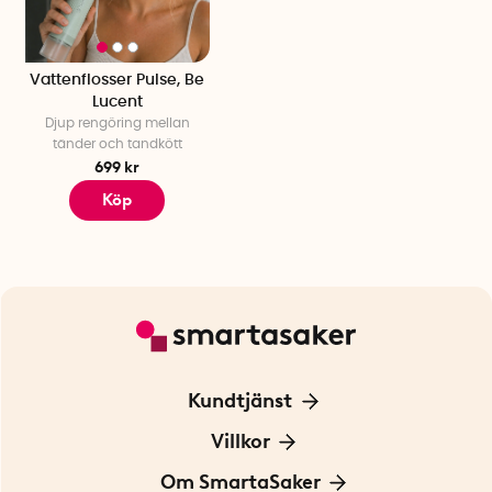
Vattenflosser Pulse, Be
Lucent
Djup rengöring mellan
tänder och tandkött
699 kr
Köp
Kundtjänst
Kontakta oss
Villkor
För Företag
Frakt och leverans
Om SmartaSaker