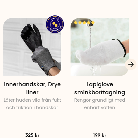
ka storlekar, Dagbinda och Nattbinda.
5 cm
5 cm
har normal blödning, lättare inkontinensbesvär och om
mal storlek på engångsbindor.
perfekta att använda när du sover. De har ännu större
 bra när du har som mest mens, efter en förlossning
Innerhandskar, Drye
Lapiglove
besvär.
liner
sminkborttagning
Låter huden vila från fukt
Rengör grundligt med
 för dina använda tygbindor och trosskydd så får du ett
och friktion i handskar
enbart vatten
a dem på även när du inte är hemma.
Här köper du
or->
sförmåga bör du tvätta tygbindorna innan du använder
325 kr
199 kr