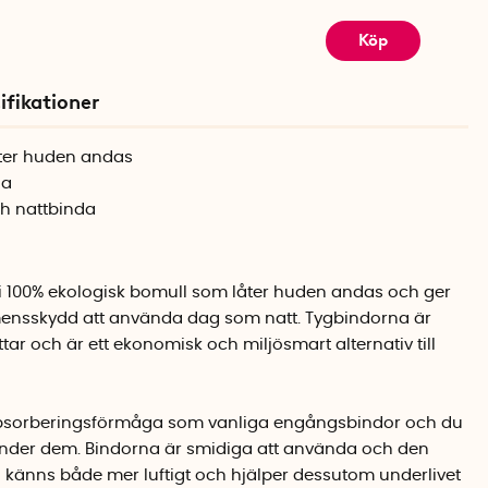
Köp
ifikationer
åter huden andas
ga
h nattbinda
 100% ekologisk bomull som låter huden andas och ger
mensskydd att använda dag som natt. Tygbindorna är
ttar och är ett ekonomisk och miljösmart alternativ till
absorberingsförmåga som vanliga engångsbindor och du
änder dem. Bindorna är smidiga att använda och den
känns både mer luftigt och hjälper dessutom underlivet