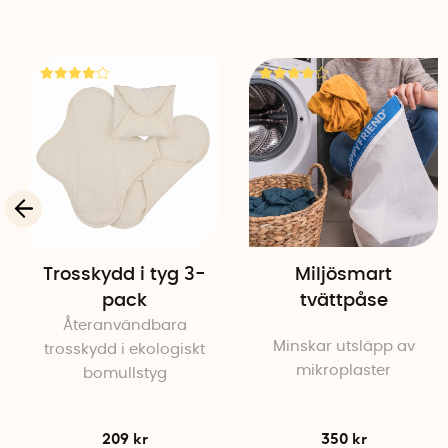
Trosskydd i tyg 3-
Miljösmart
pack
tvättpåse
Återanvändbara
Minskar utsläpp av
trosskydd i ekologiskt
mikroplaster
bomullstyg
209 kr
350 kr