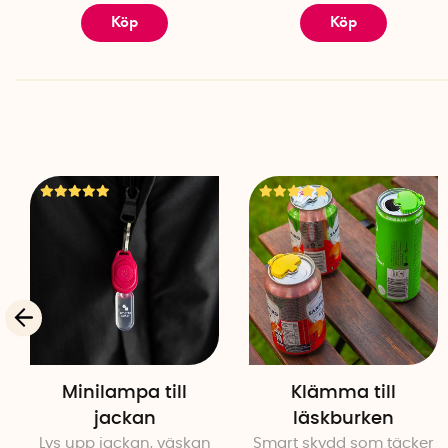
Köp
Köp
Minilampa till
Klämma till
jackan
läskburken
Lys upp jackan, väskan
Smart skydd som täcker