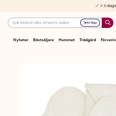
1-3 daga
AI-läge
Nyheter
Bästsäljare
Hemmet
Trädgård
Förvari