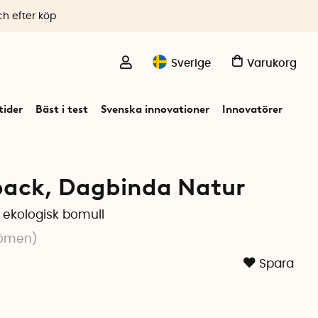
ch efter köp
Sverige
Varukorg
ider
Bäst i test
Svenska innovationer
Innovatörer
pack, Dagbinda Natur
 ekologisk bomull
ömen
)
Spara