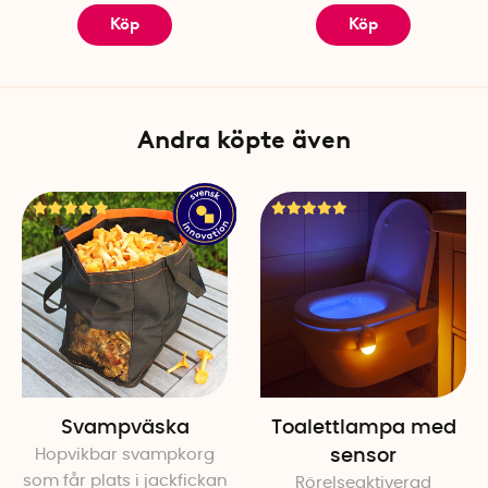
dem för första gången.
Köp
Köp
Andra köpte även
Svampväska
Toalettlampa med
Hopvikbar svampkorg
sensor
som får plats i jackfickan
Rörelseaktiverad