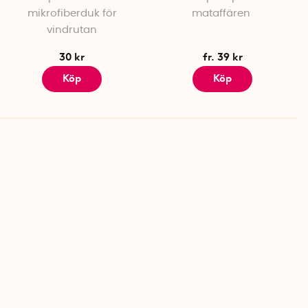
mikrofiberduk för
mataffären
vindrutan
30 kr
fr. 39 kr
Köp
Köp