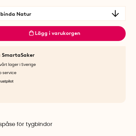
binda Natur
Lägg i varukorgen
a SmartaSaker
årt lager i Sverige
b service
spåse för tygbindor