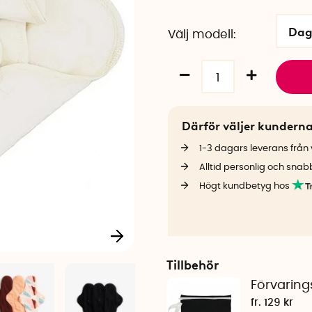
Dag
Välj modell
Därför väljer kundern
1-3 dagars leverans från v
Alltid personlig och snab
Högt kundbetyg hos
Tillbehör
Förvaring
fr. 129 kr