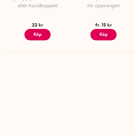
eller hundkopplet
för öppningen
22 kr
fr. 15 kr
Köp
Köp