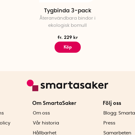
Tygbinda 3-pack
Återanvändbara bindor i
ekologisk bomull
fr. 229 kr
Köp
Om SmartaSaker
Följ oss
ns
Om oss
Blogg: Smarta
olicy
Vår historia
Press
Hållbarhet
Samarbeten