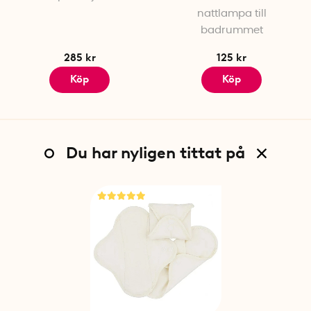
nattlampa till
badrummet
285 kr
125 kr
Köp
Köp
Du har nyligen tittat på