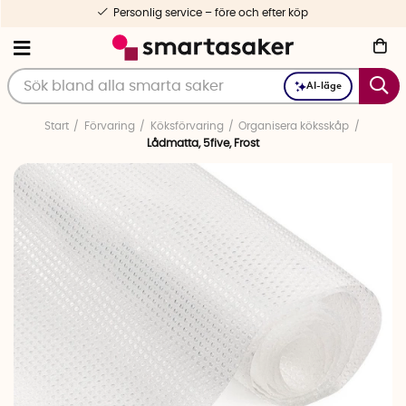
Personlig service – före och efter köp
AI-läge
Start
Förvaring
Köksförvaring
Organisera köksskåp
Lådmatta, 5five, Frost