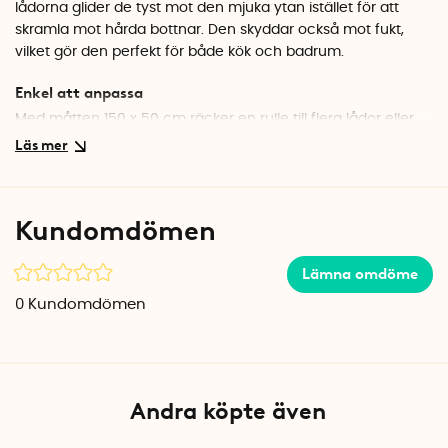
lådorna glider de tyst mot den mjuka ytan istället för att
skramla mot hårda bottnar. Den skyddar också mot fukt,
vilket gör den perfekt för både kök och badrum.
Enkel att anpassa
Med måtten 150 x 50 cm räcker en rulle till flera lådor eller
hyllor. Materialet är mjukt och följsamt, vilket gör det lätt att
klippa till exakt rätt storlek. Den transparenta designen
smälter in diskret oavsett var du använder den, som
hyllmatta i skåp eller skåpsmatta under diskbänken.
Kundomdömen
Specifikationer
Mått: 150 x 50 cm
Lämna omdöme
Material: EVA-plast
0
Kundomdömen
Färg: Klar/transparent
Andra köpte även