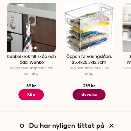
Dubbelkrok till skåp och
Öppen förvaringslåda,
låda, Wenko
25,4x20,3x12,7cm
m
Hängs över skåpdörr utan
Hög och smal för djupa
Skap
borrning
skåp
89 kr
259 kr
Köp
Bevaka
Du har nyligen tittat på