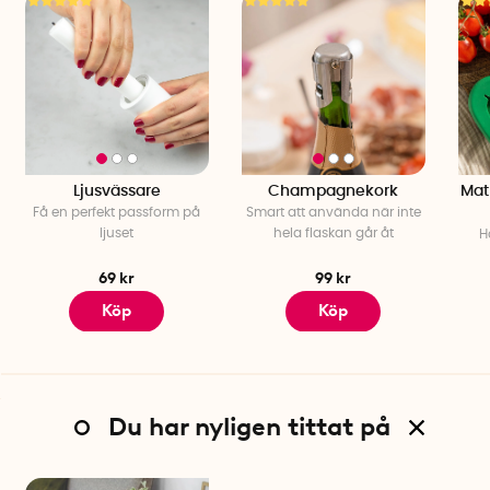
Material: Lackerat stål och trä
Färg: Vit stomme med naturlig träskiva
Varumärke: Yamazaki
Ljusvässare
Champagnekork
Mat
Få en perfekt passform på
Smart att använda när inte
ljuset
hela flaskan går åt
H
69 kr
99 kr
Köp
Köp
Du har nyligen tittat på