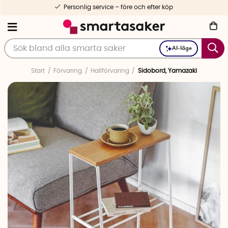
Personlig service – före och efter köp
AI-läge
Start
Förvaring
Hallförvaring
Sidobord, Yamazaki