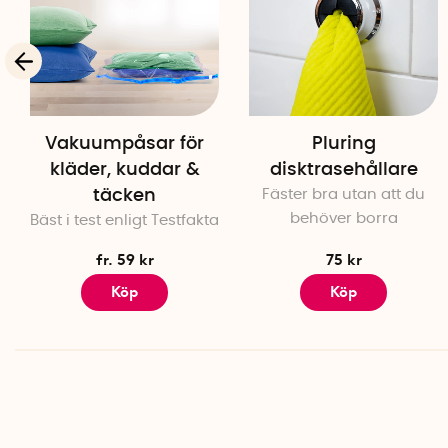
Vakuumpåsar för
Pluring
kläder, kuddar &
disktrasehållare
täcken
Fäster bra utan att du
behöver borra
Bäst i test enligt Testfakta
fr. 59 kr
75 kr
Köp
Köp