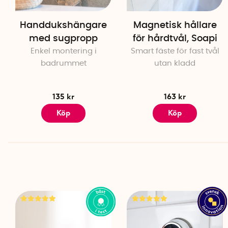
Handdukshängare
Magnetisk hållare
med sugpropp
för hårdtvål, Soapi
Enkel montering i
Smart fäste för fast tvål
badrummet
utan kladd
135 kr
163 kr
Köp
Köp