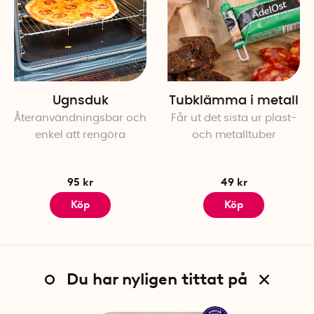
Ugnsduk
Tubklämma i metall
Återanvändningsbar och
Får ut det sista ur plast-
enkel att rengöra
och metalltuber
95 kr
49 kr
Köp
Köp
Du har nyligen tittat på