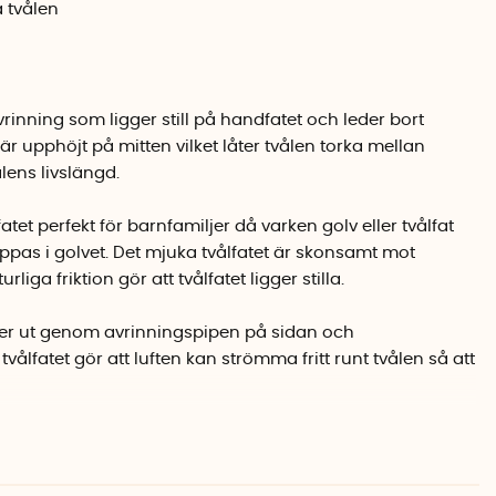
 tvålen
avrinning som ligger still på handfatet och leder bort
 är upphöjt på mitten vilket låter tvålen torka mellan
ens livslängd.
atet perfekt för barnfamiljer då varken golv eller tvålfat
ppas i golvet. Det mjuka tvålfatet är skonsamt mot
liga friktion gör att tvålfatet ligger stilla.
nner ut genom avrinningspipen på sidan och
ålfatet gör att luften kan strömma fritt runt tvålen så att
de flesta tvålarna på marknaden och det lite mindre
dre handfat där det finns begränsat med plats.