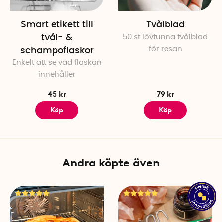
Smart etikett till
Tvålblad
tvål- &
50 st lövtunna tvålblad
för resan
schampoflaskor
Enkelt att se vad flaskan
innehåller
45 kr
79 kr
Köp
Köp
Andra köpte även