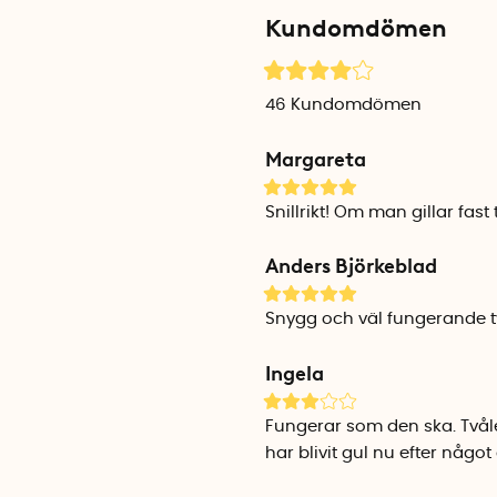
Kundomdömen
Tvålfatet finns i två storleka
Stor: 13,5 cm x 11 cm x 2,5 c
Liten: 10,5 cm x 8 cm x 2 cm 
46
Kundomdömen
Tvålfatet är tillverkat av 10
Margareta
Snillrikt! Om man gillar fast
Anders Björkeblad
Snygg och väl fungerande t
Ingela
Fungerar som den ska. Tvåle
har blivit gul nu efter något 