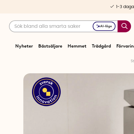
1-3 daga
AI-läge
Nyheter
Bästsäljare
Hemmet
Trädgård
Förvari
St