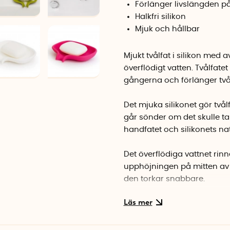
Förlänger livslängden på
Halkfri silikon
Mjuk och hållbar
Mjukt tvålfat i silikon med 
överflödigt vatten. Tvålfatet
gångerna och förlänger tvål
Det mjuka silikonet gör tvålf
går sönder om det skulle ta
handfatet och silikonets natur
Det överflödiga vattnet ri
upphöjningen på mitten av tv
den torkar snabbare.
Det stora tvålfatet rymmer 
tvålfatet är perfekt för min