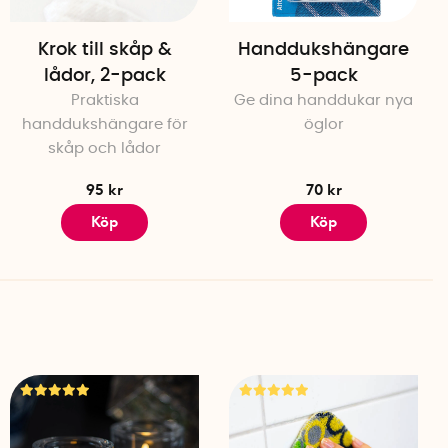
Krok till skåp &
Handdukshängare
lådor, 2-pack
5-pack
Praktiska
Ge dina handdukar nya
handdukshängare för
öglor
skåp och lådor
95 kr
70 kr
Köp
Köp