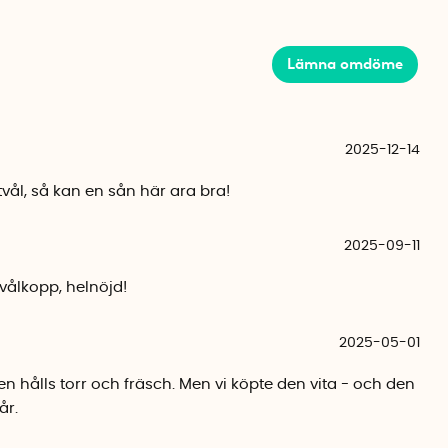
r
m (innermått: 12 x 7 cm)
Lämna omdöme
(innermått: 9,5 x 5 cm)
0% återvinningsbar silikon.
2025-12-14
 tvål, så kan en sån här ara bra!
2025-09-11
vålkopp, helnöjd!
2025-05-01
n hålls torr och fräsch. Men vi köpte den vita - och den
år.