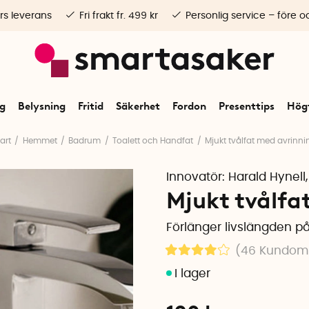
rs leverans
Fri frakt fr. 499 kr
Personlig service – före o
ng
Belysning
Fritid
Säkerhet
Fordon
Presenttips
Högt
art
Hemmet
Badrum
Toalett och Handfat
Mjukt tvålfat med avrinni
Innovatör:
Harald Hynell
Mjukt tvålfat
Förlänger livslängden på
(46
Kundo