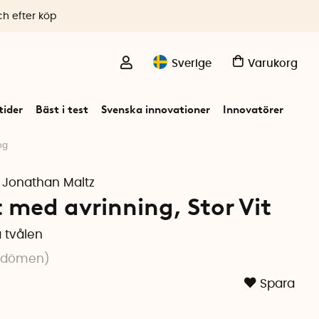
ch efter köp
Sverige
Varukorg
ider
Bäst i test
Svenska innovationer
Innovatörer
ng
, Jonathan Maltz
 med avrinning, Stor Vit
 tvålen
mdömen
)
Spara