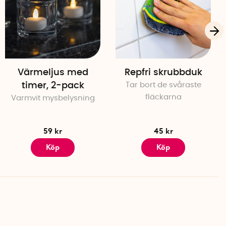
Värmeljus med
Repfri skrubbduk
timer, 2-pack
Tar bort de svåraste
fläckarna
Varmvit mysbelysning
59 kr
45 kr
Köp
Köp