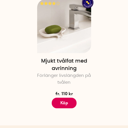
Mjukt tvålfat med
avrinning
Förlänger livslängden på
tvålen
fr. 110 kr
Köp