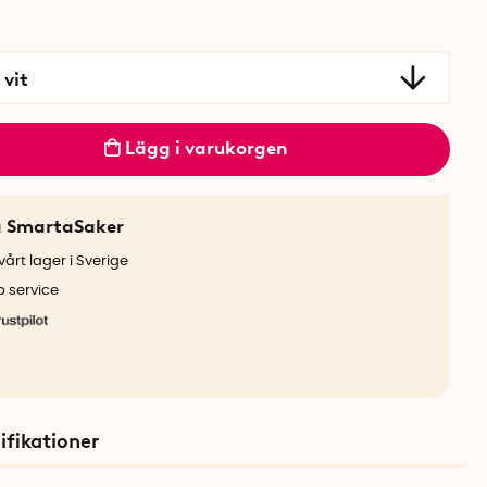
 vit
Lägg i varukorgen
a SmartaSaker
årt lager i Sverige
b service
ifikationer