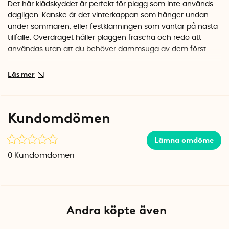
Det här klädskyddet är perfekt för plagg som inte används
dagligen. Kanske är det vinterkappan som hänger undan
under sommaren, eller festklänningen som väntar på nästa
tillfälle. Överdraget håller plaggen fräscha och redo att
användas utan att du behöver dammsuga av dem först.
Smart design med genomtänkta detaljer
Materialet är non woven, ett andningsbart material som
låter kläderna ventilera samtidigt som de skyddas.
Dragkedjan löper längs sidan och gör det enkelt att hänga
Kundomdömen
in och ta ut plagg. Överdraget är tillverkat i Spanien av
Rayen, ett välkänt varumärke inom hushållsprodukter.
Lämna omdöme
Specifikationer
0
Kundomdömen
Mått: 60 x 5 x 150 cm (B x D x H)
Material: Non woven
Färg: Vit med transparent fönster
Tillverkningsland: Spanien
Andra köpte även