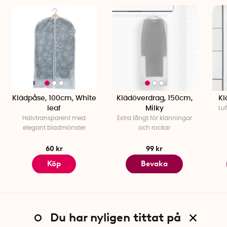
Klädpåse, 100cm, White
Klädöverdrag, 150cm,
Kl
leaf
Milky
Lu
Halvtransparent med
Extra långt för klänningar
elegant bladmönster
och rockar
60 kr
99 kr
Köp
Bevaka
Du har nyligen tittat på