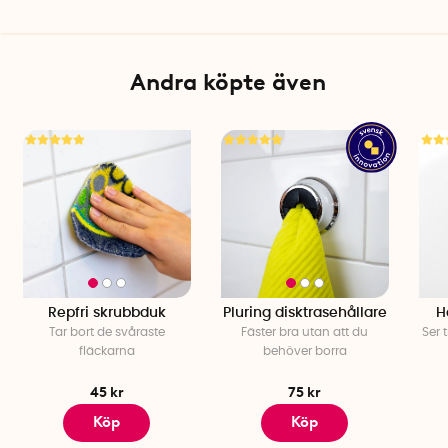
Andra köpte även
Repfri skrubbduk
Pluring disktrasehållare
H
Tar bort de svåraste
Fäster bra utan att du
Ser t
fläckarna
behöver borra
45 kr
75 kr
Köp
Köp