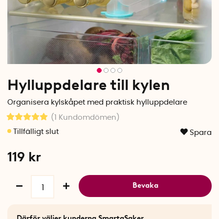
Hylluppdelare till kylen
Organisera kylskåpet med praktisk hylluppdelare
(1
Kundomdömen
)
Spara
119
kr
Bevaka
Därför väljer kunderna SmartaSaker