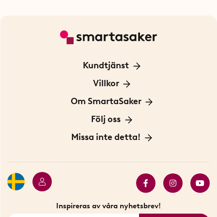
Kundtjänst
Kontakta oss
Villkor
För Företag
Frakt och leverans
Om SmartaSaker
Personuppgiftspolicy
Om oss
Följ oss
Köpvillkor
Vår historia
Blogg: Smarta tips
Missa inte detta!
Betalning
Hållbarhet
Press
Presentkort
Butiker i Stockholm
Samarbeten
Bäst i test
Innovatörer
Bästsäljare
Fyndhörnan
Inspireras av våra nyhetsbrev!