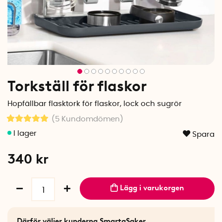
Torkställ för flaskor
Hopfällbar flasktork för flaskor, lock och sugrör
(5
Kundomdömen
)
Spara
340
kr
Lägg i varukorgen
Därför väljer kunderna SmartaSaker