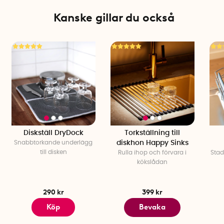
Sugrörshållare bredd: 2 cm
Sugrörshållare djup: 1,2 cm
Kanske gillar du också
OBS! Passar inte PET-flaskor.
Diskställ DryDock
Torkställning till
Snabbtorkande underlägg
diskhon Happy Sinks
till disken
Rulla ihop och förvara i
Stad
kökslådan
290 kr
399 kr
Köp
Bevaka