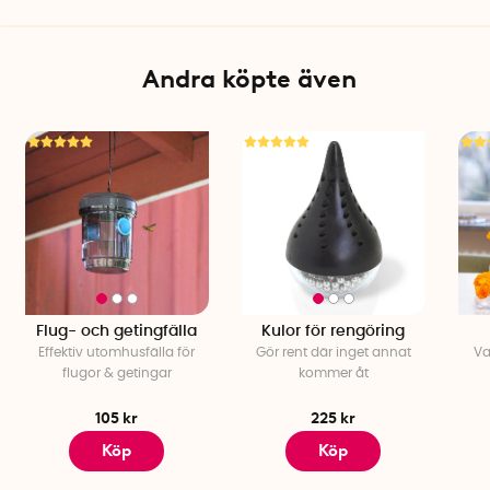
Andra köpte även
Flug- och getingfälla
Kulor för rengöring
Effektiv utomhusfälla för
Gör rent där inget annat
Va
flugor & getingar
kommer åt
105 kr
225 kr
Köp
Köp