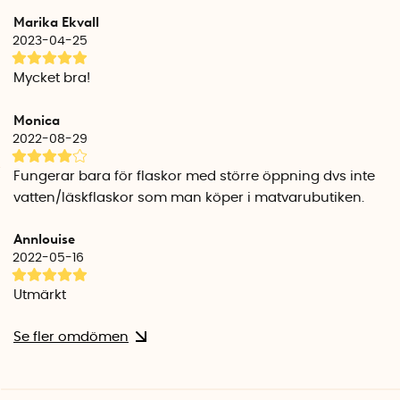
Hållare för fyra sugrör
Marika Ekvall
De två mjuka sugrörshållarna kan hålla två sugrör vardera.
2023-04-25
Totalt kan du torka 4 st sugrör som vardera är upp till 1 cm i
diameter på ett praktiskt och hygieniskt sätt.
Mycket bra!
Lätt att förvara
Monica
Efter användning kan du ta loss den löstagbara delen där
2022-08-29
hållarna sitter. Lägg den i droppbrickan så kan du enkelt få
plats och förvara hela torkställningen i lådan.
Fungerar bara för flaskor med större öppning dvs inte
vatten/läskflaskor som man köper i matvarubutiken.
Vid behov kan du diska droppbrickan i diskmaskinen. Delen
med flaskhängare ska endast handdiskas.
Annlouise
2022-05-16
Specifikationer
Bredd: 31 cm
Utmärkt
Djup: 16 cm
Höjd: 12,3 cm, 4,5 cm
Se fler omdömen
Avstånd mellan hållarna: 5,7 cm
Bredd hållare: 2,4 cm
Djup hållare: 1,2 cm