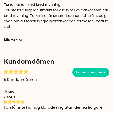
Torka flaskor med bred mynning
Torkstället fungerar utmärkt för alla typer av flaskor som har
bred mynning. Torkstället är smart designat och står stadigt
även om du torkar tyngre glasflaskor och termosar i rostfritt
stål.
De fyra hållarna passar utmärkt till vattenflaskor,
sportflaskor, träningsflaskor, vällingflaskor, kolsyreflaskor och
resemuggar av både plast och glas. OBS! De fyra hållarna är
2,4 cm breda och passar inte PET-flaskor.
Kundomdömen
Lägg locken på droppbrickan
Vattnet från vattenflaskorna rinner ner på droppbrickan
Lämna omdöme
undertill. Droppbrickan har en räfflad botten som låter luften
5
Kundomdömen
strömma underifrån och låter vattnet rinna ner på botten.
Jenny
Droppbrickan fungerar även som en torkställning för locken.
2024-01-31
De upphöjda kanterna på sidan hindrar dessutom vattnet
och locken från att rulla av droppbrickan.
Förstår inte hur jag klarade mig utan denna tidigare!