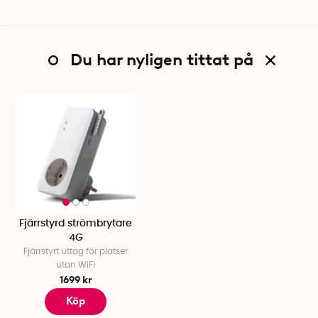
kortet inte har en pin-kod!
Ladda ner appen YOYOPower SMS från Appstore eller
Google Play och lägg till fjärrströmbrytaren som
huvudenhet genom att ange numret som hör till sim-
Du har nyligen tittat på
kortet.
Skicka ett SMS med texten #00# till SIM-kortets
mobilnummer. Invänta bekräftelse-sms.
Du kan nu koppla in den elektriska enheten i uttaget och
styra den via appen.
Fjärrstyrd strömbrytare
4G
Fjärrstyrt uttag för platser
utan WiFi
1699 kr
Köp