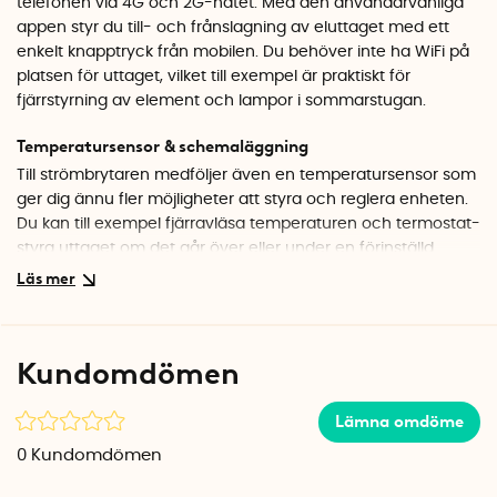
telefonen via 4G och 2G-nätet. Med den användarvänliga
appen styr du till- och frånslagning av eluttaget med ett
enkelt knapptryck från mobilen. Du behöver inte ha WiFi på
platsen för uttaget, vilket till exempel är praktiskt för
fjärrstyrning av element och lampor i sommarstugan.
Temperatursensor & schemaläggning
Till strömbrytaren medföljer även en temperatursensor som
ger dig ännu fler möjligheter att styra och reglera enheten.
Du kan till exempel fjärravläsa temperaturen och termostat-
styra uttaget om det går över eller under en förinställd
temperatur. Du kan även schemalägga av- & påslagning av
uttaget, smart för t.ex. element och lampor. Du får även
larm vid strömavbrott samt notifikation när strömmen åter
slås på.
Kundomdömen
Kommunicerar via 4G eller 2G-nätet (gsm)
Lämna omdöme
I startpaketet ingår en huvudenhet som styrs via 4G-nätet.
Om 4G-nätet inte är tillgängligt kan fjärrströmbrytaren
0
Kundomdömen
istället kommunicera via 2G-nätet.