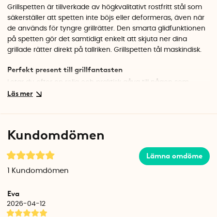
Grillspetten är tillverkade av högkvalitativt rostfritt stål som
säkerställer att spetten inte böjs eller deformeras, även när
de används för tyngre grillrätter. Den smarta glidfunktionen
på spetten gör det samtidigt enkelt att skjuta ner dina
grillade rätter direkt på tallriken. Grillspetten tål maskindisk.
Perfekt present till grillfantasten
Letar du efter en rolig och praktisk gåva till någon som
älskar att grilla? Grillspett med avputtare är både smarta
och stilrena – de gör det enkelt att servera maten direkt
från grillen till tallriken. En utmärkt present till sommarens
grillkvällar, födelsedagar eller fars dag.
Klicka här för fler
Kundomdömen
presenttips till den matlagningsintresserade.
Specifikationer
Lämna omdöme
Längd: 35 cm
1
Kundomdömen
Material: Rostfritt stål
Antal per förpackning: 4
Eva
Tål maskindisk: Ja
2026-04-12