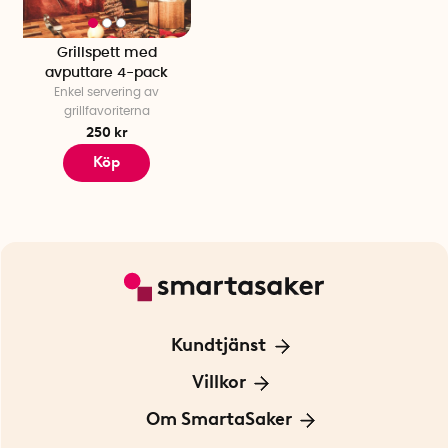
Grillspett med
avputtare 4-pack
Enkel servering av
grillfavoriterna
250 kr
Köp
Kundtjänst
Kontakta oss
Villkor
För Företag
Frakt och leverans
Om SmartaSaker