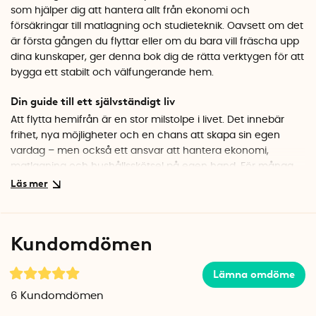
som hjälper dig att hantera allt från ekonomi och
försäkringar till matlagning och studieteknik. Oavsett om det
är första gången du flyttar eller om du bara vill fräscha upp
dina kunskaper, ger denna bok dig de rätta verktygen för att
bygga ett stabilt och välfungerande hem.
Din guide till ett självständigt liv
Att flytta hemifrån är en stor milstolpe i livet. Det innebär
frihet, nya möjligheter och en chans att skapa sin egen
vardag – men också ett ansvar att hantera ekonomi,
matlagning och hushållsskötsel på egen hand. För många
kan det kännas både spännande och överväldigande. Egen
& stark är den perfekta guiden för att göra övergången
smidigare. Med praktiska tips och stöd för både planering
och oväntade utmaningar hjälper boken dig att känna dig
Kundomdömen
trygg i din nya tillvaro. Den här boken är en perfekt present
till studenten, födelsedagen eller till den som snart ska ta
Lämna omdöme
steget ut i vuxenlivet.
6
Kundomdömen
Fem kapitel för en trygg start