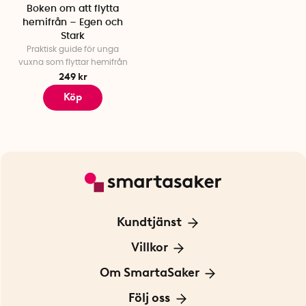
Boken om att flytta
hemifrån – Egen och
Stark
Praktisk guide för unga
vuxna som flyttar hemifrån
249 kr
Köp
Kundtjänst
Kontakta oss
Villkor
För Företag
Frakt och leverans
Om SmartaSaker
Personuppgiftspolicy
Om oss
Följ oss