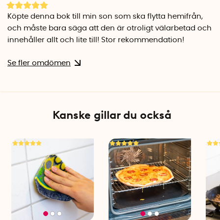
Hur tvättar man? Och hur byter man ut en säkring? Boken
ger dig grundläggande kunskap om städning, tvätt, enkla
Köpte denna bok till min son som ska flytta hemifrån,
reparationer och andra vardagsuppgifter som hjälper dig att
och måste bara säga att den är otroligt välarbetad och
ta hand om ditt hem på bästa sätt.
innehåller allt och lite till! Stor rekommendation!
Kapitel 4: Studieteknik och tidsplanering
Se fler omdömen
Om du studerar vid sidan av ditt nya självständiga liv är god
planering avgörande. Boken innehåller smarta strategier för
studieteknik och tidsplanering så att du kan balansera
studier, arbete och fritid på ett hållbart sätt.
Kanske gillar du också
Kapitel 5: Sociala och emotionella aspekter
Att flytta hemifrån handlar inte bara om praktiska saker –
det kan också vara en känslomässig omställning. I boken får
du råd om hur du hanterar ensamhet, bygger nya relationer
och skapar en bra balans mellan självständighet och
kontakten med familj och vänner.
För unga av unga
Egen & stark är framtagen av UF-företaget Egen och Stark
UF, grundat av Tiffany Andersson, Alice Åhlström och Tuva-Li