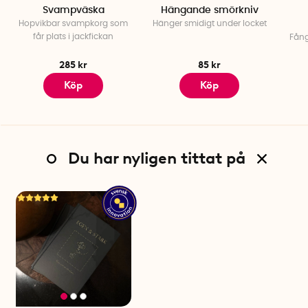
Svampväska
Hängande smörkniv
Hopvikbar svampkorg som
Hänger smidigt under locket
får plats i jackfickan
Fång
285 kr
85 kr
Köp
Köp
Du har nyligen tittat på