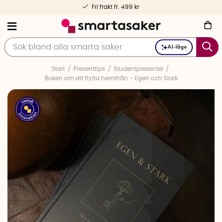
Fri frakt fr. 499 kr
AI-läge
Start
Presenttips
Studentpresenter
Boken om att flytta hemifrån – Egen och Stark