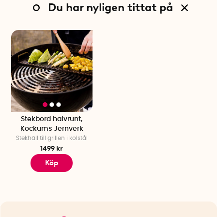
Du har nyligen tittat på
Stekbord halvrunt,
Kockums Jernverk
Stekhäll till grillen i kolstål
1499 kr
Köp