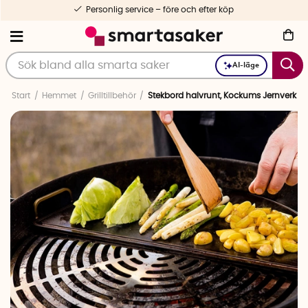
Personlig service – före och efter köp
AI-läge
Start
Hemmet
Grilltillbehör
Stekbord halvrunt, Kockums Jernverk