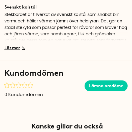
Svenskt kolstål
Stekbordet är tillverkat av svenskt kolstål som snabbt blir
varmt och håller värmen jämnt över hela ytan. Det ger en
stabil stekyta som passar perfekt för råvaror som kräver hög
och jämn värme, som hamburgare, fisk och grönsaker.
Kolstål ger dessutom en naturligt bra stekyta som förbättras
ju mer stekbordet används.
Förinbränt och redo att användas direkt
Stekbordet är förinbränt med vegetabiliska oljor redan från
Kundomdömen
start. Det innebär att du kan använda det direkt utan att
behöva behandla ytan själv. Den naturliga ytbehandlingen
Lämna omdöme
ger ett visst skydd mot rost och bidrar till bättre
stekegenskaper över tid.
0
Kundomdömen
Anpassat för klotgrill
Stekbordet är utformat för att passa klotgrillar med 57 cm
diameter och 54 cm grillyta, exempelvis Weber 57. Den
Kanske gillar du också
halvrunda formen täcker ena sidan av grillen och lämnar