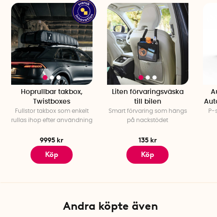
Hoprullbar takbox,
Liten förvaringsväska
A
Twistboxes
till bilen
Aut
Fullstor takbox som enkelt
Smart förvaring som hängs
P-
rullas ihop efter användning
på nackstödet
9995 kr
135 kr
Köp
Köp
Andra köpte även