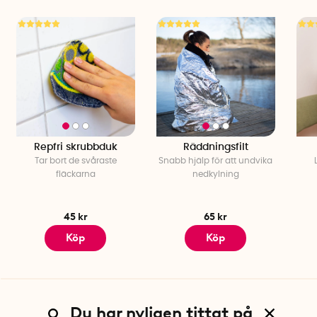
Repfri skrubbduk
Räddningsfilt
Tar bort de svåraste
Snabb hjälp för att undvika
fläckarna
nedkylning
45 kr
65 kr
Köp
Köp
Du har nyligen tittat på