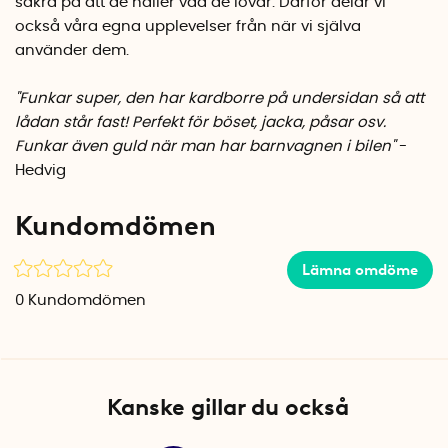
säkra på att de håller vad de lovar. Därför delar vi
När lådan inte används kan den enkelt fällas ihop för
också våra egna upplevelser från när vi själva
platsbesparande förvaring i bilen, garaget eller hemma. På
använder dem.
framsidan finns en bred nätficka där mindre föremål kan
förvaras lättillgängligt.
"Funkar super, den har kardborre på undersidan så att
Specifikationer
lådan står fast! Perfekt för böset, jacka, påsar osv.
Mått, Small: 30 x 32 x 32 cm (H x B X L)
Funkar även guld när man har barnvagnen i
bilen"
-
Mått, Large: 21 x 32 x 61 cm (H x B X L)
Hedvig
Färg: Svart
Material: Vinyl, plast, metall
Kundomdömen
Antal per förpackning: 1 st
Lämna omdöme
0
Kundomdömen
Kanske gillar du också