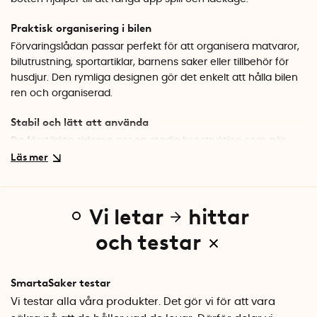
Praktisk organisering i bilen
Förvaringslådan passar perfekt för att organisera matvaror,
bilutrustning, sportartiklar, barnens saker eller tillbehör för
husdjur. Den rymliga designen gör det enkelt att hålla bilen
ren och organiserad.
Stabil och lätt att använda
De förstärkta sidorna ger en stadig konstruktion som gör
förvaringslådan enkel att lasta i och ur bilen. Den har
dessutom kardborre i botten på undersidan som stabiliserar
lådan under körning. Metallhandtagen gör förvaringslådan
enkel och bekväm att bära.
Vi letar
hittar
Skydd mot spill och läckage
och testar
Den vinylklädda botten hjälper till att samla upp vätskor och
smuts, vilket gör förvaringslådan enkel att rengöra och
läckagesäker.
SmartaSaker testar
Vi testar alla våra produkter. Det gör vi för att vara
Hopfällbar design