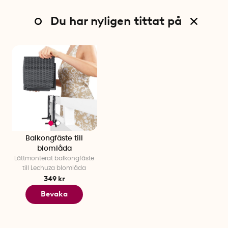
Du har nyligen tittat på
Balkongfäste till
blomlåda
Lättmonterat balkongfäste
till Lechuza blomlåda
349 kr
Bevaka