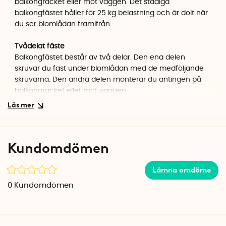
balkongräcket eller mot väggen. Det stadiga
balkongfästet håller för 25 kg belastning och är dolt när
du ser blomlådan framifrån.
Tvådelat fäste
Balkongfästet består av två delar. Den ena delen
skruvar du fast under blomlådan med de medföljande
skruvarna. Den andra delen monterar du antingen på
balkongräcket eller mot väggen.
Montering på balkongräcken
Balkongfästet kan fästas runt både runda och fyrkantiga
Kundomdömen
balkongstänger. Se till att du spänner fast spännbanden
ordentligt runt räcket. Spännbanden är skonsamma mot
balkongräcket och passar räcken med en maximal
Lämna omdöme
omkrets på 38 cm.
0
Kundomdömen
När du hakat fast blomlådan på balkongfästet kan du
använda de justerbara skruvarna för att räta upp
blomlådan så att den inte lutar framåt.