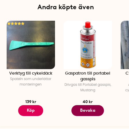
stabiliseringsskenan
köps separat.
Andra köpte även
Specifikationer
Höjd: 18 cm
Djup: 18 cm
Maxbelastning: 25 kg
Material: Glasfiberförstärkt polyamid (PA6 GF35)
Tillverkad i Tyskland
Verktyg till cykeldäck
Gaspatron till portabel
C
Spateln som underlättar
gasspis
monteringen
Drivgas till Portabel gasspis,
Mustang
cy
139 kr
40 kr
Köp
Bevaka