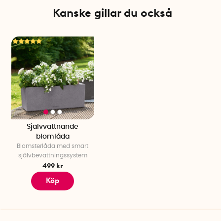
Kanske gillar du också
Montering mot väggen
När du vill montera blomlådan på väggen tar du bort
spännbandet på varje hållare. Skruva sedan fast
hållaren mot väggen med lämpliga skruvar. OBS!
Skruvar för väggfäste ingår ej.
När du skruvat fast hållarna kan du haka på blomlådan
på väggen.
Om din balkong har glesa balkongstänger
Självvattnande
Om de lodräta balkongsstängerna sitter med glest eller
blomlåda
ojämnt mellanrum kan du köpa till en
Blomsterlåda med smart
stabiliseringsskena
. Stabiliseringsskenan säkerställer att
självbevattningssystem
du kan montera balkongfästet på din balkong, oavsett
499 kr
vilket avstånd balkongstängerna sitter på.
Köp
Passar blomlådan från Lechuza
Balkongfästet är ett tillbehör som passar den
självvattnande blomlådan
från Lechuza. Blomlådan och