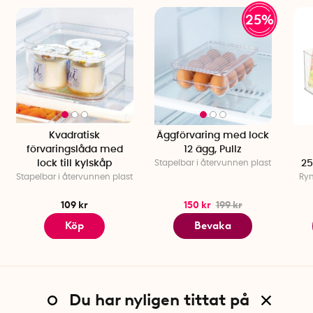
25%
Kvadratisk
Äggförvaring med lock
förvaringslåda med
12 ägg, Pullz
lock till kylskåp
Stapelbar i återvunnen plast
25
Stapelbar i återvunnen plast
Rym
109 kr
150 kr
199 kr
Köp
Bevaka
Du har nyligen tittat på