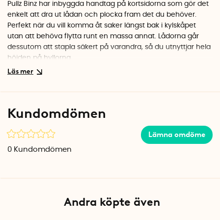
Pullz Binz har inbyggda handtag på kortsidorna som gör det
enkelt att dra ut lådan och plocka fram det du behöver.
Perfekt när du vill komma åt saker längst bak i kylskåpet
utan att behöva flytta runt en massa annat. Lådorna går
dessutom att stapla säkert på varandra, så du utnyttjar hela
höjden på hyllorna.
Hållbart val i återvunnen plast
Den här förvaringslådan är tillverkad av 100% återvunnen
BPA-fri plast, vilket ger den en lätt gråtonad nyans. Ett bra
Kundomdömen
miljöval som håller för daglig användning i både kyl och frys.
Den kraftiga plasten tål att du fyller på med tunga burkar
Lämna omdöme
och flaskor utan att böja sig.
0
Kundomdömen
Specifikationer
Mått: 20 x 37 x 10 cm
Volym: 7,4 liter
Material: 100% återvunnen BPA-fri plast
Färg: Transparent (lätt gråtonad)
Andra köpte även