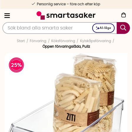
Personlig service – före och efter köp
AI-läge
Start
Förvaring
Köksförvaring
Kylskåpsförvaring
Öppen förvaringslåda, Pullz
25