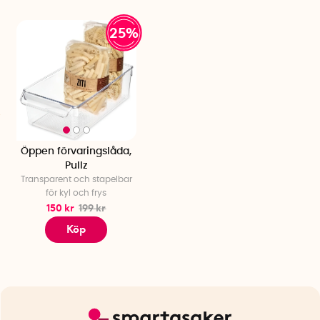
25%
Öppen förvaringslåda,
Pullz
Transparent och stapelbar
för kyl och frys
150 kr
199 kr
Köp