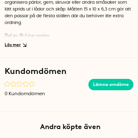
organisera pärlor, gem, skruvar eller andra småsaker som
lätt sprids ut i lådor och skåp. Måtten 15 x 10 x 6,3 cm gör att
den passar på de flesta ställen där du behöver lite extra
ordning.
Del av Q-Line-serien
Asken ingår i Q-Line-serien, vilket innebär att du kan bygga
ett sammanhängande förvaringssystem. Utan lock går
askarna in i varandra för att spara plats när de inte används.
Med locket på kan du stapla dem ovanpå varandra för att
Kundomdömen
utnyttja höjden i skåp och hyllor.
Specifikationer
Lämna omdöme
Mått: 15 x 10 x 6,3 cm (L x B x H)
0
Kundomdömen
Volym: 0,5 liter
Material: BPA-fri plast
Färg: Transparent/Silvergrå
Tillverkad i Nederländerna
Andra köpte även