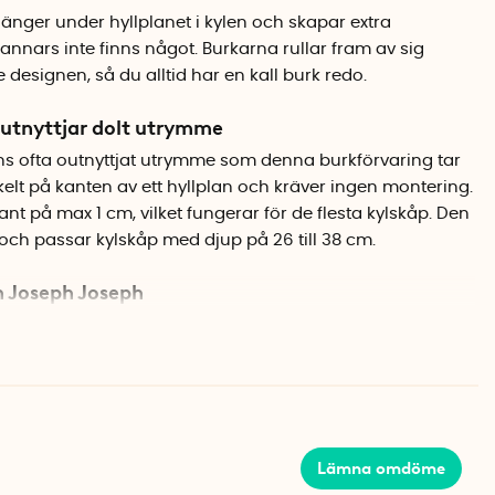
nger under hyllplanet i kylen och skapar extra
nnars inte finns något. Burkarna rullar fram av sig
 designen, så du alltid har en kall burk redo.
 utnyttjar dolt utrymme
nns ofta outnyttjat utrymme som denna burkförvaring tar
elt på kanten av ett hyllplan och kräver ingen montering.
nt på max 1 cm, vilket fungerar för de flesta kylskåp. Den
och passar kylskåp med djup på 26 till 38 cm.
 Joseph Joseph
n gör att burkarna rullar framåt automatiskt när du tar
a standardburkar och håller dem snyggt samlade istället
ar runt på hyllorna. När du inte behöver förvara burkar
ch tar då bara 4,8 cm i höjd. Den transparenta fronten gör
a burkar som finns kvar.
Lämna omdöme