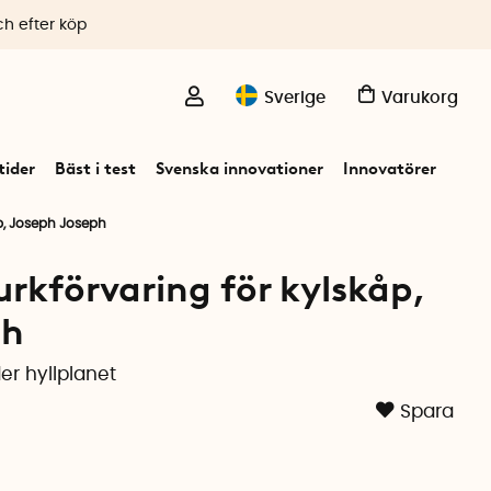
ch efter köp
Sverige
Varukorg
ider
Bäst i test
Svenska innovationer
Innovatörer
p, Joseph Joseph
kförvaring för kylskåp,
ph
r hyllplanet
Spara