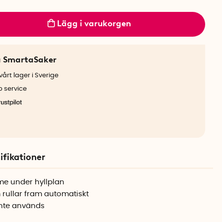
Lägg i varukorgen
a SmartaSaker
årt lager i Sverige
b service
ifikationer
me under hyllplan
rullar fram automatiskt
 inte används