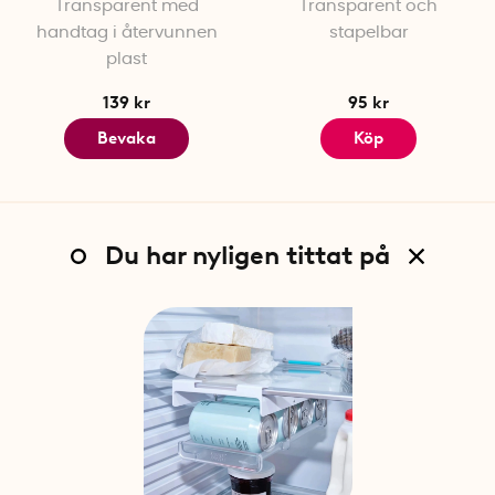
Transparent med
Transparent och
handtag i återvunnen
stapelbar
plast
139 kr
95 kr
Bevaka
Köp
Du har nyligen tittat på