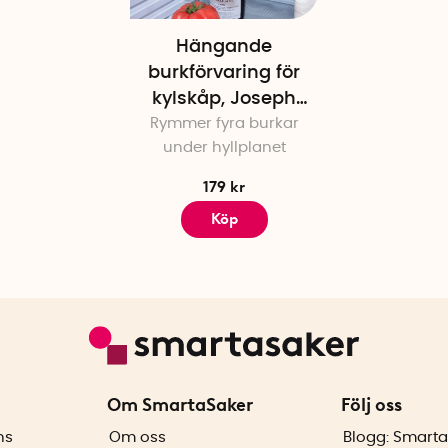
Hängande
burkförvaring för
kylskåp, Joseph
Rymmer fyra burkar
Joseph
under hyllplanet
179 kr
Köp
Om SmartaSaker
Följ oss
ns
Om oss
Blogg: Smarta