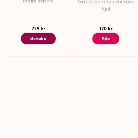
chark fräscht
Två bärbara brickor med
hjul
779 kr
170 kr
Bevaka
Köp