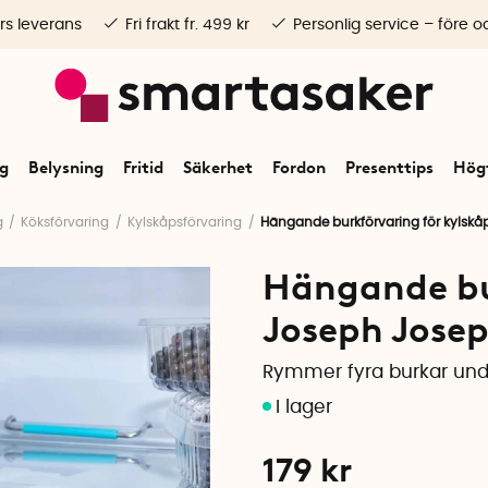
rs leverans
Fri frakt fr. 499 kr
Personlig service – före o
ng
Belysning
Fritid
Säkerhet
Fordon
Presenttips
Högt
g
Köksförvaring
Kylskåpsförvaring
Hängande burkförvaring för kylskå
Hängande bur
Joseph Jose
Rymmer fyra burkar unde
179
kr