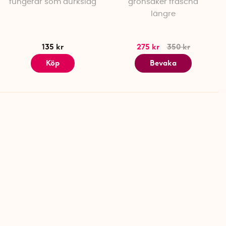
fungerar som durkslag
grönsaker fräscha
längre
135 kr
275 kr
350 kr
Köp
Bevaka