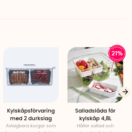
älld)
metall
21%
Kylskåpsförvaring
Salladslåda för
med 2 durkslag
kylskåp 4,8L
Avtagbara korgar som
Håller sallad och