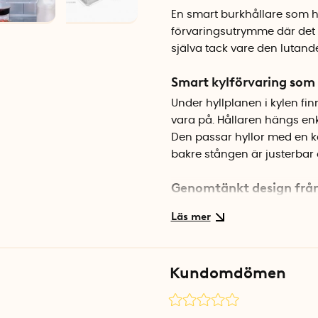
En smart burkhållare som hä
förvaringsutrymme där det a
själva tack vare den lutande
Smart kylförvaring som
Under hyllplanen i kylen fi
vara på. Hållaren hängs enk
Den passar hyllor med en ka
bakre stången är justerbar 
Genomtänkt design från
Ställets lutande konstruktio
en. Det rymmer upp till fyr
för att de ligger och skraml
fälls hållaren enkelt ihop o
Kundomdömen
att du snabbt ser hur mång
Specifikationer