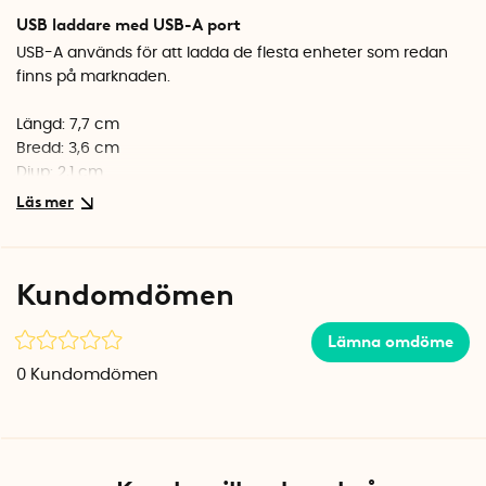
USB laddare med USB-A port
USB-A används för att ladda de flesta enheter som redan
finns på marknaden.
Längd: 7,7 cm
Bredd: 3,6 cm
Djup: 2,1 cm
Ingång: 100-240V,50/60Hz,0,3A
Utgång: 5V 2,4A
Certifiering: CE ROHS
Kundomdömen
Lämna omdöme
0
Kundomdömen