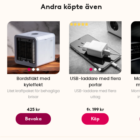
Andra köpte även
Bordsfläkt med
USB-laddare med flera
Mo
kyleffekt
portar
m
Litet kraftpaket för behagliga
USB-laddare med flera
Mont
brisar
uttag
i
425 kr
fr. 199 kr
Bevaka
Köp