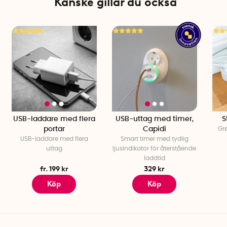
Kanske gillar du också
USB-laddare med flera
USB-uttag med timer,
S
portar
Capidi
Gre
USB-laddare med flera
Smart timer med tydlig
uttag
ljusindikator för återstående
laddtid
fr. 199 kr
329 kr
Köp
Köp