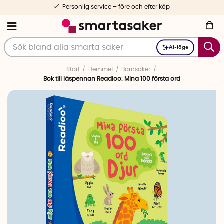
Personlig service – före och efter köp
AI-läge
Start
Hemmet
Barnsaker
Bok till läspennan Readioo: Mina 100 första ord