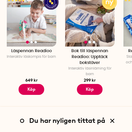
Läspennan Readioo
Bok till läspennan
R
Interaktiv läskompis för barn
Readioo: Upptäck
Sta
och
bokstäver
Interaktiv läsinlärning för
barn
649 kr
299 kr
Köp
Köp
Du har nyligen tittat på