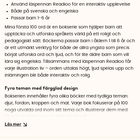
Använd läspennan Readioo för en interaktiv upplevelse
Både på svenska och engelska
Passar barn 1-6 år
Mina första 100 ord är en bokserie som hjälper barn att
upptäcka och utforska språkets värld på ett roligt och
pedagogiskt sätt. Böckerna passar barn i åldern 1 till 6 år och
är ett utmärkt verktyg för både de allra yngsta som precis
börjat utforska ord och ljud, och för lite äldre barn som vill
lära sig engelska. Tillsammans med läspennan Readioo får
varje illustration liv – orden uttalas högt, ljud spelas upp och
inlärningen blir både interaktiv och rolig.
Fyra teman med färgglad design
Bokserien innehåller fyra olika böcker med tydliga teman:
djur, fordon, kroppen och mat. Varje bok fokuserar på 100
noga utvalda ord inom sitt tema och illustrerar dem med
färgglada bilder som är lätta att förstå.
Djur
Den här boken är perfekt för barn som vill lära sig om djur