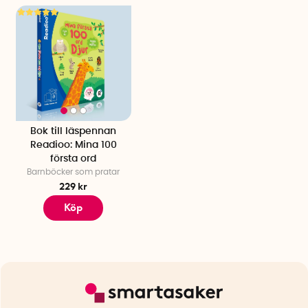
Bok till läspennan
Readioo: Mina 100
första ord
Barnböcker som pratar
229 kr
Köp