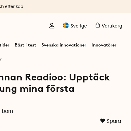
ch efter köp
Sverige
Varukorg
ider
Bäst i test
Svenska innovationer
Innovatörer
r
pennan Readioo: Upptäck
jung mina första
r barn
Spara