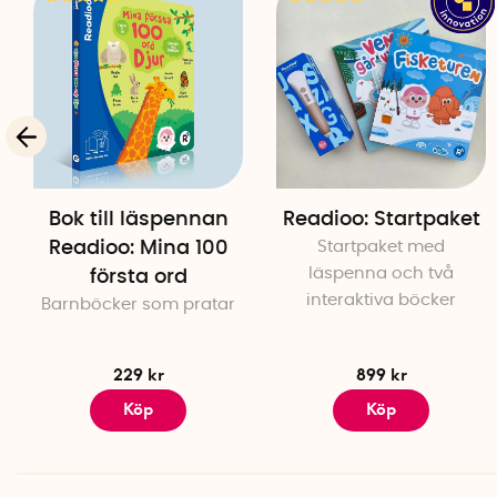
Bok till läspennan
Readioo: Startpaket
Readioo: Mina 100
Startpaket med
läspenna och två
första ord
interaktiva böcker
Barnböcker som pratar
229 kr
899 kr
Köp
Köp