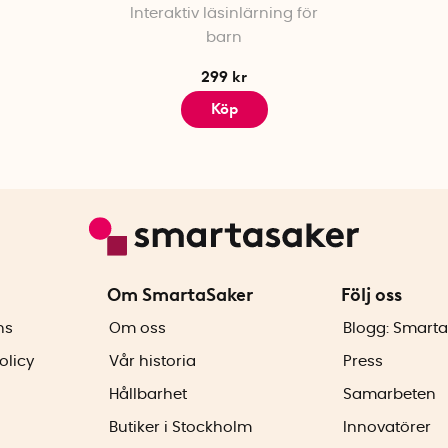
Interaktiv läsinlärning för
barn
299 kr
Köp
Om SmartaSaker
Följ oss
ns
Om oss
Blogg: Smarta
olicy
Vår historia
Press
Hållbarhet
Samarbeten
Butiker i Stockholm
Innovatörer