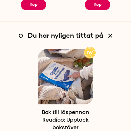
Köp
Köp
Du har nyligen tittat på
Bok till läspennan
Readioo: Upptäck
bokstäver