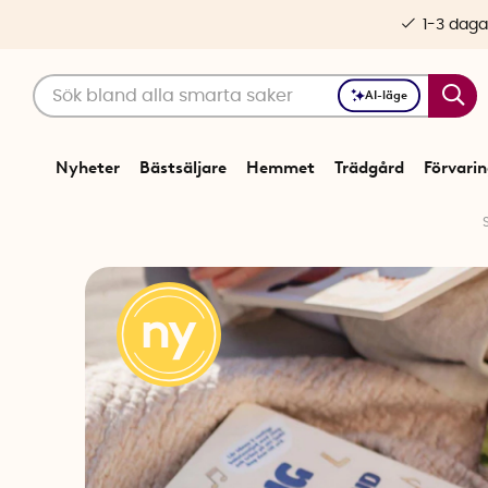
1-3 daga
AI-läge
Nyheter
Bästsäljare
Hemmet
Trädgård
Förvari