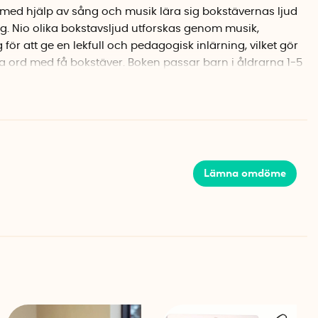
 med hjälp av sång och musik lära sig bokstävernas ljud
ing. Nio olika bokstavsljud utforskas genom musik,
för att ge en lekfull och pedagogisk inlärning, vilket gör
a ord med få bokstäver. Boken passar barn i åldrarna 1-5
estår av 20 sidor i formatet tjocka kartongsidor.
 presenteras med handalfabetet och illustrationer hur
 Tillsammans med färgglada bilder och roliga
 både lekfull och mer motiverade för barn att knäcka
Lämna omdöme
oken passar barn i åldrarna 3-7 år, språket är svenska
årdpärm med papperssidor.
r bokstavsljuden på engelska med hjälp av sång och
äsinlärning både enklare och roligare. Varje bokstav i det
med hjälp av pedagogiska förklaringar och vägledningar.
a 2-6 år, språket är engelska och består av 64 sidor i