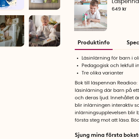
Läspenna
649 kr
Produktinfo
Spec
Läsinlärning för barn i ol
Pedagogisk och lekfull i
Tre olika varianter
Bok till läspennan Readioo: 
läsinlärning där barn på et
och deras ljud. Innehållet 
blir inlärningen interaktiv
inlärningsupplevelsen blir 
första steg mot att läsa. Böc
Sjung mina första bokst