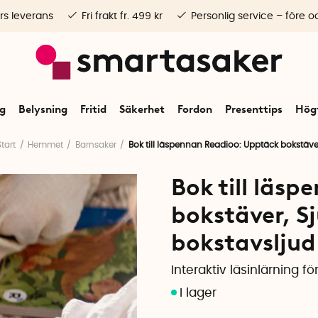
rs leverans
Fri frakt fr. 499 kr
Personlig service – före o
ng
Belysning
Fritid
Säkerhet
Fordon
Presenttips
Högt
Start
Hemmet
Barnsaker
Bok till läspennan Readioo: Upptäck bokstäve
Bok till läs
bokstäver, S
bokstavsljud
Interaktiv läsinlärning fö