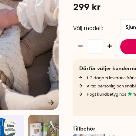
299
kr
Sju
Välj modell
Därför väljer kundern
1-3 dagars leverans från v
Alltid personlig och snab
Högt kundbetyg hos
Tillbehör