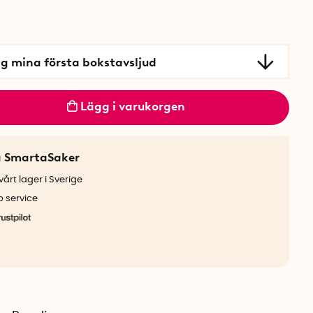
ng mina första bokstavsljud
Lägg i varukorgen
a SmartaSaker
årt lager i Sverige
b service