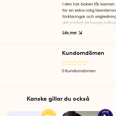
I den här boken får barnen
för en extra rolig läsinlärn
förklaringar och vägledning 
det möjligt att bygga mång
år, språket är svenska och b
Ljuda bokstäver
Varje bokstav från A till Ö
Kundomdömen
munnen ljudar bokstäverna.
språklekar blir inlärningen
koden till läsinlärningen. B
0
Kundomdömen
och består av 64 sidor i h
Phonics song book
Den här boken introducera
Kanske gillar du också
musik, vilket gör en tidig l
engelska alfabetet ljudas 
Boken passar barn i åldrarn