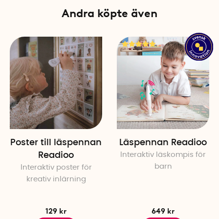
Andra köpte även
book)
Utgiven: 2025/2026
Antal per förpackning: 1
Poster till läspennan
Läspennan Readioo
Readioo
Interaktiv läskompis för
barn
Interaktiv poster för
kreativ inlärning
129 kr
649 kr