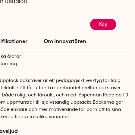
n Readioo
Köp
ifikationer
Om innovatören
ika åldrar
nlärning
Upptäck bokstäver är ett pedagogiskt verktyg för tidig
t lekfullt sätt får utforska sambandet mellan bokstäver
är både roligt och lärorikt, och med läspennan Readioo 1.0
 som uppmuntrar till självständig upptäckt. Böckerna gör
både enklare och mer motiverande för barn att ta sina
kerna finns i tre olika varianter.
avsljud