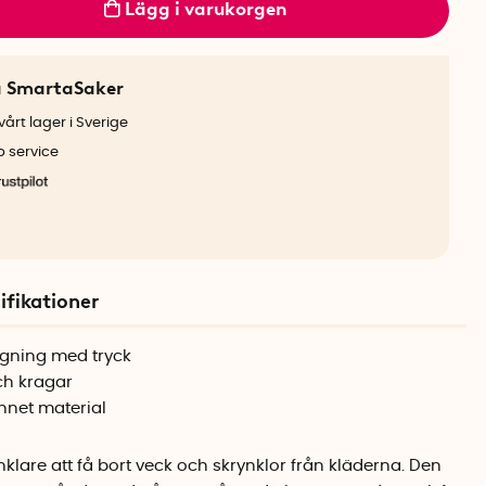
Lägg i varukorgen
a SmartaSaker
årt lager i Sverige
b service
ifikationer
ngning med tryck
ch kragar
unnet material
lare att få bort veck och skrynklor från kläderna. Den