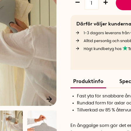
Därför väljer kundern
1-3 dagars leverans från v
Alltid personlig och snab
Högt kundbetyg hos
Produktinfo
Spec
Fast yta för snabbare å
Rundad form för axlar o
Tillverkad av 85 % återv
En ånggalge som gör det enk