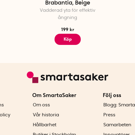
Brabantia, Beige
Vadderad yta för effektiv
ångning
199 kr
Köp
Om SmartaSaker
Följ oss
ns
Om oss
Blogg: Smarta
olicy
Vår historia
Press
Hållbarhet
Samarbeten
Butiker i Stockholm
Innovatörer