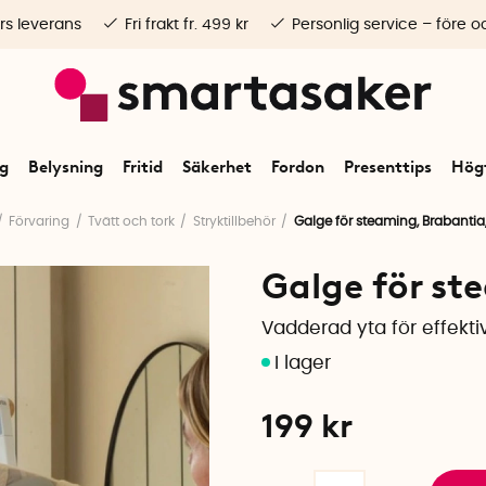
rs leverans
Fri frakt fr. 499 kr
Personlig service – före o
ng
Belysning
Fritid
Säkerhet
Fordon
Presenttips
Högt
Förvaring
Tvätt och tork
Stryktillbehör
Galge för steaming, Brabantia
Galge för st
Vadderad yta för effekt
199
kr