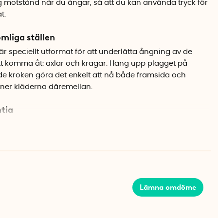
g motstånd när du ångar, så att du kan använda tryck för
t.
mliga ställen
r speciellt utformat för att underlätta ångning av de
att komma åt: axlar och kragar. Häng upp plagget på
de kroken göra det enkelt att nå både framsida och
 ner kläderna däremellan.
ntia
tillverkad av hela 85 % återvunnet material. En smart
elbundet använder ångstrykare och vill få ut maximalt
Lämna omdöme