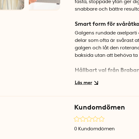
fasta, stoppade ytan ger di
snabbare och bättre resulta
Smart form för svåråtko
Galgens rundade axelparti ä
delar som ofta är svårast 
galgen och låt den roteran
baksida utan att behöva ta
Hållbart val från Braba
Brabantias steamergalge är 
investering för dig som reg
resultat av din steamer.
Kundomdömen
Specifikationer
Mått: 41,5 x 1,5 x 22,5 cm
Material: Textil
0
Kundomdömen
Färg: Beige-grå