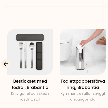
Bestickset med
Toalettpappersförva
fodral, Brabantia
ring, Brabantia
Kniv gaffel och sked i
Rymmer tre rullar snyggt
rostfritt stål
undangömda