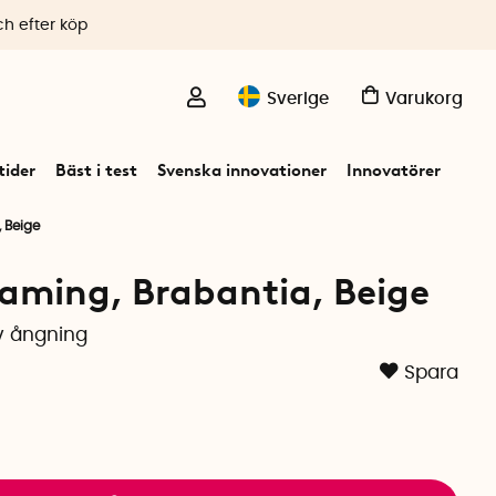
ch efter köp
Sverige
Varukorg
ider
Bäst i test
Svenska innovationer
Innovatörer
, Beige
eaming, Brabantia, Beige
iv ångning
Spara