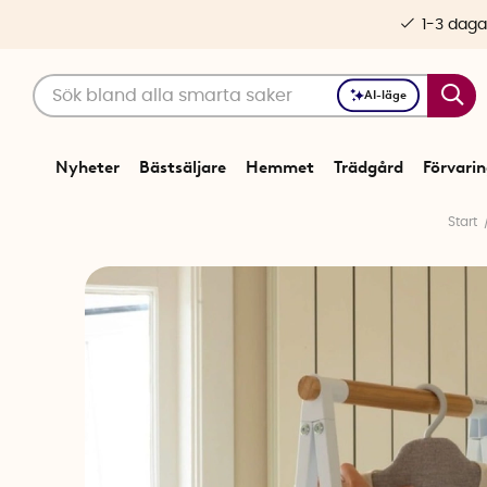
1-3 daga
AI-läge
Nyheter
Bästsäljare
Hemmet
Trädgård
Förvari
Start