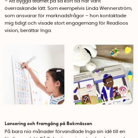
– Att bygga teamet på så kort tid har varit
överraskande lätt. Som exempelvis Linda Wennerström,
som ansvarar för marknadsfrågor – hon kontaktade
mig tidigt och visade stort engagemang för Readioos
vision, berättar Inga.
Lansering och framgång på Bokmässan
På bara nio månader förvandlade Inga sin idé till en