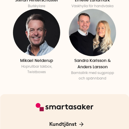
Stefan Hinterschuster
Emelie Lundmark
Burkkylare
Väskhylla för handväska
Mikael Nelderup
Sandra Karlsson &
Hoprullbar takbox,
Anders Larsson
Twistboxes
Barntallrik med sugpropp
och spännband
Kundtjänst