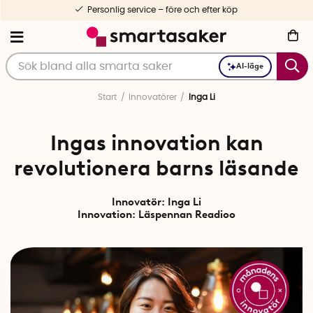
Personlig service – före och efter köp
AI-läge
Start
Innovatörer
Inga Li
Ingas innovation kan
revolutionera barns läsande
Innovatör: Inga Li
Innovation:
Läspennan Readioo