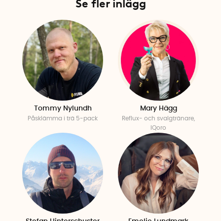
Se fler inlägg
Tommy Nylundh
Mary Hägg
Påsklämma i trä 5-pack
Reflux- och svalgtränare,
IQoro