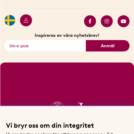
Hållbarhet
Press
Presentkort
Butiker i Stockholm
Samarbeten
Bäst i test
Innovatörer
Bästsäljare
Fyndhörnan
Inspireras av våra nyhetsbrev!
Se alla smarta saker
Anmäl
Vi bryr oss om din integritet