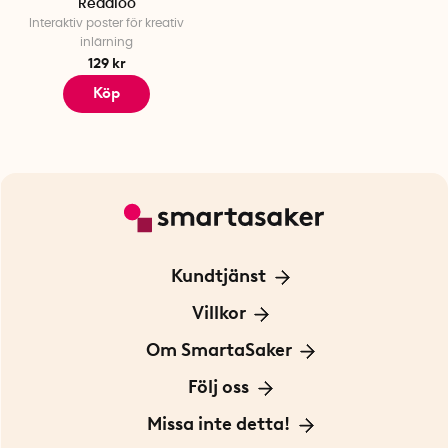
Readioo
Interaktiv poster för kreativ
inlärning
129 kr
Köp
Kundtjänst
Kontakta oss
Villkor
För Företag
Frakt och leverans
Om SmartaSaker
Personuppgiftspolicy
Om oss
Följ oss
Köpvillkor
Vår historia
Blogg: Smarta tips
Missa inte detta!
Betalning