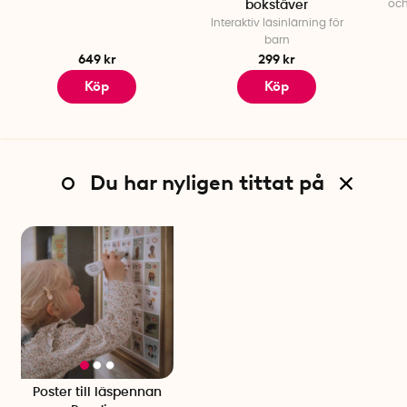
och
bokstäver
Interaktiv läsinlärning för
barn
649 kr
299 kr
Köp
Köp
Du har nyligen tittat på
Poster till läspennan