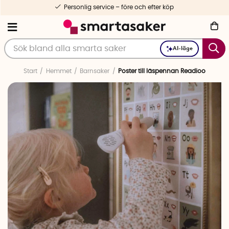
Personlig service – före och efter köp
AI-läge
Start
Hemmet
Barnsaker
Poster till läspennan Readioo