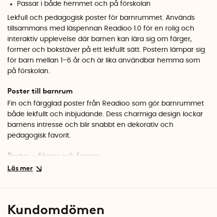
Passar i både hemmet och på förskolan
Lekfull och pedagogisk poster för barnrummet. Används
tillsammans med läspennan
Readioo 1.0
för en rolig och
interaktiv upplevelse där barnen kan lära sig om färger,
former och bokstäver på ett lekfullt sätt. Postern lämpar sig
för barn mellan 1–6 år och är lika användbar hemma som
på förskolan.
Poster till barnrum
Fin och färgglad poster från Readioo som gör barnrummet
både lekfullt och inbjudande. Dess charmiga design lockar
barnens intresse och blir snabbt en dekorativ och
pedagogisk favorit.
Poster – färger och former
Postern med färger och former är ett perfekt verktyg för att
introducera barn till grundläggande visuella koncept.
Genom att dutta på olika former och färger med Readioo-
pennan får barnen höra interaktiva ljud och förklaringar,
Kundomdömen
vilket gör det lättare att koppla samman visuella symboler