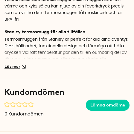
värme och kyla, så du kan njuta av din favoritdryck precis
som du vill ha den. Termosmuggen tål maskindisk och är
BPA-fri.
Stanley termosmugg för alla tillfällen
Termosmuggen från Stanley är perfekt för alla dina äventyr.
Dess hållbarhet, funktionella design och förmåga att hålla
drycken vid rätt temperatur gör den till en oumbärlig del av
din utrustning, oavsett vart dina äventyr leder dig.
Håller både värme och kyla
Stanley termosmugg håller effektivt värme i upp till 1,5
timmar och kyla i upp till 3 timmar. Muggen håller dessutom
Kundomdömen
is kyld i upp till 15 timmar.
Hållbara materialval
Lämna omdöme
Den robusta konstruktionen i 18/8 rostfritt stål garanterar att
0
Kundomdömen
din mugg håller sig beständig över tid. Termosmuggen är
BPA-fri, lätt att rengöra och tål maskindisk.