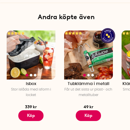
Andra köpte även
Isbox
Tubklämma i metall
Klä
Stor islåda med isform i
Får ut det sista ur plast- och
Smar
locket
metalltuber
339 kr
49 kr
Köp
Köp