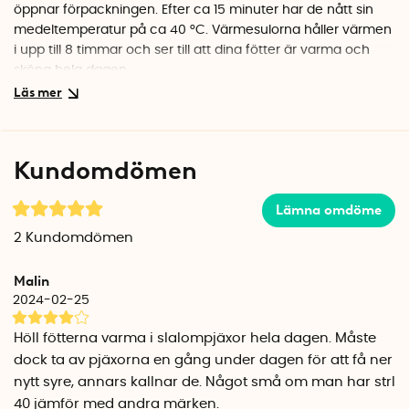
öppnar förpackningen. Efter ca 15 minuter har de nått sin
medeltemperatur på ca 40 °C. Värmesulorna håller värmen
i upp till 8 timmar och ser till att dina fötter är varma och
sköna hela dagen.
Placering
Dra bort skyddspappret och fäst sulan på utsidan av
strumpan under foten. Den självhäftande värmesulan
Kundomdömen
klistras fast på strumpan vilket motverkar att den korvar sig i
skon eller pjäxan. Värmesulan ska inte sättas direkt mot
Lämna omdöme
huden.
2
Kundomdömen
Finns i två storlekar
Värmesulorna levereras i ett par (för höger & vänster fot)
Malin
och finns i två storlekar.
2024-02-25
Small/Medium
: motsvarar skostorlek ca
36-40
.
Medium/Large
: motsvarar skostorlek ca
41-44
.
Höll fötterna varma i slalompjäxor hela dagen. Måste
dock ta av pjäxorna en gång under dagen för att få ner
Naturligt innehåll
nytt syre, annars kallnar de. Något små om man har strl
Värmesulorna innehåller endast naturliga ingredienser. När
40 jämför med andra märken.