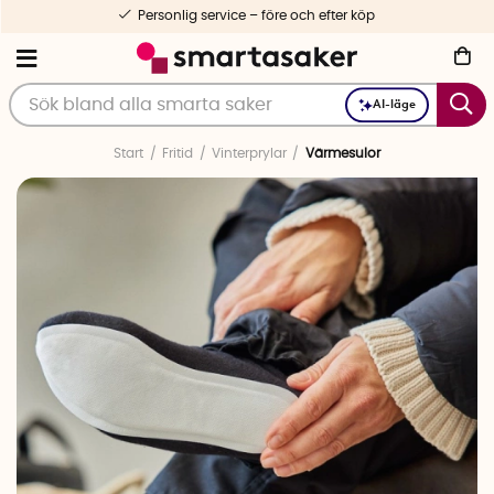
Personlig service – före och efter köp
AI-läge
Start
Fritid
Vinterprylar
Värmesulor