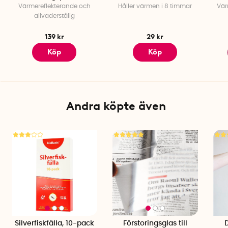
Värmereflekterande och
Håller värmen i 8 timmar
Vär
allväderstålig
139 kr
29 kr
Köp
Köp
Andra köpte även
Silverfiskfälla, 10-pack
Förstoringsglas till
D