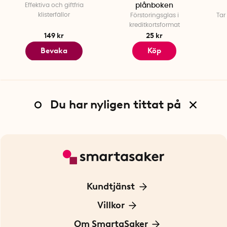
Effektiva och giftfria
plånboken
klisterfällor
Förstoringsglas i
Tar
kreditkortsformat
149 kr
25 kr
Bevaka
Köp
Du har nyligen tittat på
Kundtjänst
Kontakta oss
Villkor
För Företag
Frakt och leverans
Om SmartaSaker