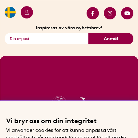
Butiker i Stockholm
Samarbeten
Bäst i test
Innovatörer
Bästsäljare
Fyndhörnan
Inspireras av våra nyhetsbrev!
Se alla smarta saker
Anmäl
Vi bryr oss om din integritet
Vi använder cookies för att kunna anpassa vårt
innehåll och vår marknadsföring samt för att ge dig