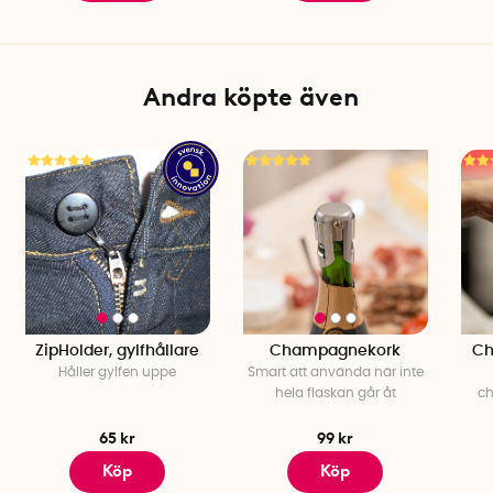
Andra köpte även
ZipHolder, gylfhållare
Champagnekork
Ch
Håller gylfen uppe
Smart att använda när inte
hela flaskan går åt
c
65 kr
99 kr
Köp
Köp