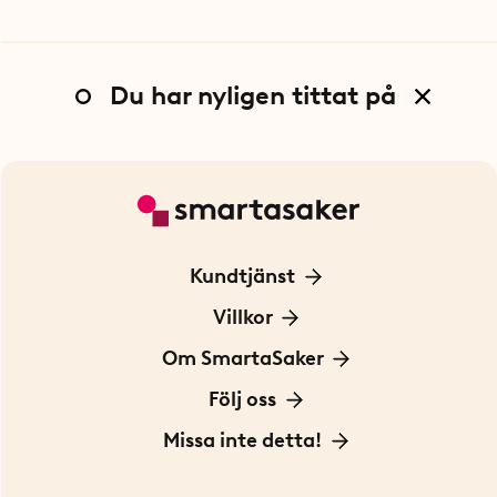
Du har nyligen tittat på
Kundtjänst
Kontakta oss
Villkor
För Företag
Frakt och leverans
Om SmartaSaker
Personuppgiftspolicy
Om oss
Följ oss
Köpvillkor
Vår historia
Blogg: Smarta tips
Missa inte detta!
Betalning
Hållbarhet
Press
Presentkort