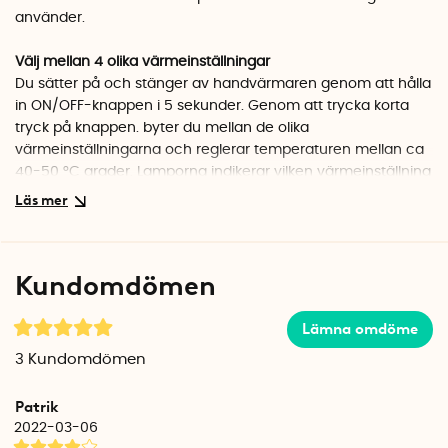
använder.
Välj mellan 4 olika värmeinställningar
Du sätter på och stänger av handvärmaren genom att hålla
in ON/OFF-knappen i 5 sekunder. Genom att trycka korta
tryck på knappen. byter du mellan de olika
värmeinställningarna och reglerar temperaturen mellan ca
40-50 °C grader. Lamporna indikerar vilken värmeinställning
du använder.
1 lampa - 42 °C grader (+/-2 grader)
2 lampor - 45 °C grader (+/-2 grader)
Kundomdömen
3 lampor - 48 °C grader (+/-2 grader)
4 lampor - 50 °C grader (+/-2 grader)
Lämna omdöme
Använd som Powerbank
3
Kundomdömen
Handvärmaren kan även användas som Powerbank för
smidig laddning av mobil, hörlurar och annat du har med
Patrik
dig. Stäng av handvärmaren och koppla in din enhet i USB-
2022-03-06
uttaget med din enhets egna sladd. Laddningen börjar