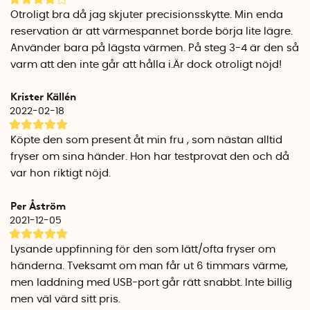
omedelbart och antalet lampor som lyser indikerar hur
Otroligt bra då jag skjuter precisionsskytte. Min enda
mycket batteri som är kvar i handvärmaren.
reservation är att värmespannet borde börja lite lägre.
Använder bara på lägsta värmen. På steg 3-4 är den så
Ladda handvärmaren
varm att den inte går att hålla i.Är dock otroligt nöjd!
Använd den medföljande USB-kabeln och ladda
handvärmaren i ett USB-uttag. Handvärmaren ska vara
Krister Källén
avstängd under laddning.
2022-02-18
Laddningstiden kan variera beroende på om du laddar via
Köpte den som present åt min fru , som nästan alltid
en dators USB-port (ca 6 timmar) eller om du använder en
fryser om sina händer. Hon har testprovat den och då
USB-adapter (ingår ej) och laddar i väggen (ca 2-3 timmar).
var hon riktigt nöjd.
De orangea LED-dioderna blinkar under laddning och när
Per Åström
alla fyra orangea ljus lyser med ett fast sken är
handvärmaren laddad. För batteriets bästa bör du ladda
2021-12-05
handvärmaren minst var tredje månad.
Lysande uppfinning för den som lätt/ofta fryser om
händerna. Tveksamt om man får ut 6 timmars värme,
Tål regn och vattenstänk
Handvärmaren är byggd för att klara vattenstänk och
men laddning med USB-port går rätt snabbt. Inte billig
regnskurar, men tål inte att sänkas ner i vatten.
men väl värd sitt pris.