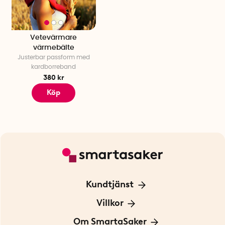
Vetevärmare
värmebälte
Justerbar passform med
kardborreband
380 kr
Köp
Kundtjänst
Kontakta oss
Villkor
För Företag
Frakt och leverans
Om SmartaSaker