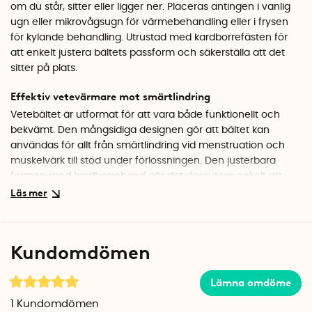
om du står, sitter eller ligger ner. Placeras antingen i vanlig
ugn eller mikrovågsugn för värmebehandling eller i frysen
för kylande behandling. Utrustad med kardborrefästen för
att enkelt justera bältets passform och säkerställa att det
sitter på plats.
Effektiv vetevärmare mot smärtlindring
Vetebältet är utformat för att vara både funktionellt och
bekvämt. Den mångsidiga designen gör att bältet kan
användas för allt från smärtlindring vid menstruation och
muskelvärk till stöd under förlossningen. Den justerbara
formen med kardborreband gör det dessutom enkelt att
använda bältet under hela graviditeten. Den sydda kanalen
inuti bältet håller vetet på plats, vilket ger en jämn värme-
eller kylfördelning.
Kundomdömen
Värmebehandling och kylterapi
Vetebältet kan värmas i mikrovågsugn eller vanlig ugn för
Lämna omdöme
att avge en långvarig värme, vilket är idealiskt för lindring av
rygg-, höft- och axelsmärta. För kylande lindring,
1
Kundomdömen