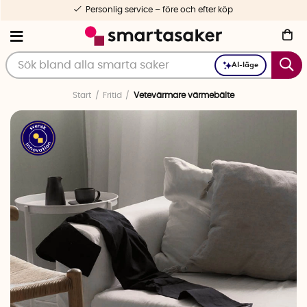
Personlig service – före och efter köp
AI-läge
Start
Fritid
Vetevärmare värmebälte