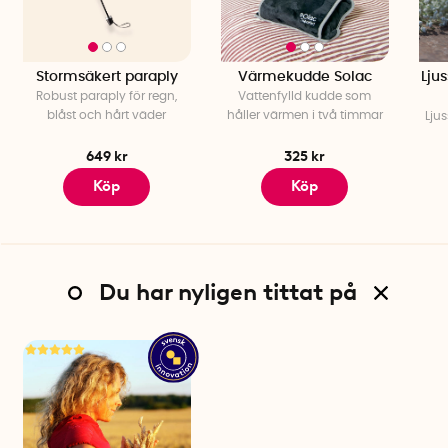
Stormsäkert paraply
Värmekudde Solac
Lju
Robust paraply för regn,
Vattenfylld kudde som
blåst och hårt väder
håller värmen i två timmar
Ljus
649 kr
325 kr
Köp
Köp
Du har nyligen tittat på