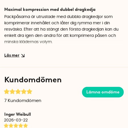
Maximal kompression med dubbel dragkedja
Packpåsarna är utrustade med dubbla dragkedjor som
komprimerar innehållet och låter dig rymma mer i din
resväska. Efter att ha stängt den första dragkedjan kan du
enkelt dra igen den andra för att komprimera påsen och
minska klädernas volym.
Andningsbart material med rutnät
Tillverkade av polyester och polypropen, är påsarna både
lätta och hållbara. Materialet är andningsbart, vilket hjälper
till att ventilera dina kläder, medan det genomskinliga
Kundomdömen
rutnätet på framsidan gör det enkelt att identifiera
innehållet. Påsarna är även märkta med symboler som visar
Lämna omdöme
vilken typ av plagg de är designade för, vilket ytterligare
underlättar organiseringen. Symbolerna visar strumpor,
7
Kundomdömen
underkläder, byxor och toppar.
Inger Weibull
Handtag för enkel transport
2026-03-22
Varje påse är utrustad med ett praktiskt handtag som gör