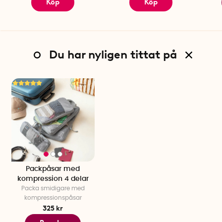
Köp
Köp
Du har nyligen tittat på
Packpåsar med
kompression 4 delar
Packa smidigare med
kompressionspåsar
325 kr