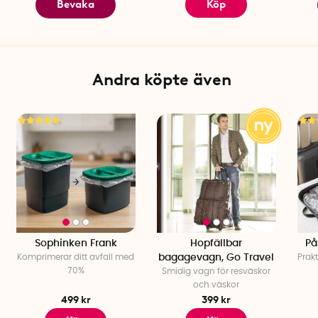
Bevaka
Köp
Andra köpte även
Sophinken Frank
Hopfällbar
På
Komprimerar ditt avfall med
bagagevagn, Go Travel
Prak
70%
Smidig vagn för resväskor
och väskor
499 kr
399 kr