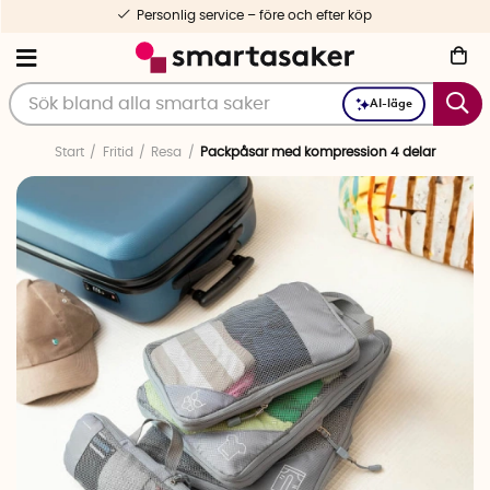
Personlig service – före och efter köp
AI-läge
Start
Fritid
Resa
Packpåsar med kompression 4 delar