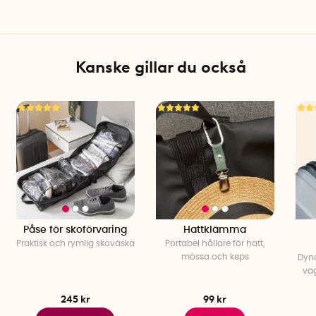
Färg: Grå
Tvättråd: Handtvätt
Antal per förpackning: 4
Kanske gillar du också
Påse för skoförvaring
Hattklämma
Praktisk och rymlig skoväska
Portabel hållare för hatt,
mössa och keps
Dyn
vä
245 kr
99 kr