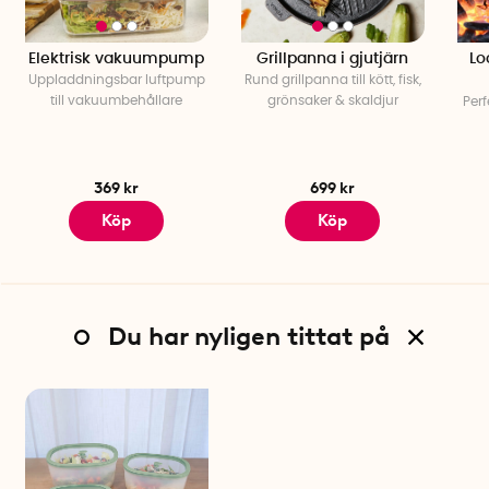
Elektrisk vakuumpump
Grillpanna i gjutjärn
Lo
Uppladdningsbar luftpump
Rund grillpanna till kött, fisk,
till vakuumbehållare
grönsaker & skaldjur
Perf
369 kr
699 kr
Köp
Köp
Du har nyligen tittat på