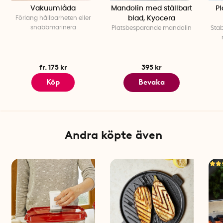
Vakuumlåda
Mandolin med ställbart
P
Förläng hållbarheten eller
blad, Kyocera
snabbmarinera
Platsbesparande mandolin
Stab
fr. 175 kr
395 kr
Köp
Bevaka
Andra köpte även