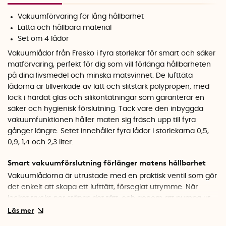
Vakuumförvaring för lång hållbarhet
Lätta och hållbara material
Set om 4 lådor
Vakuumlådor från Fresko i fyra storlekar för smart och säker
matförvaring, perfekt för dig som vill förlänga hållbarheten
på dina livsmedel och minska matsvinnet. De lufttäta
lådorna är tillverkade av lätt och slitstark polypropen, med
lock i härdat glas och silikontätningar som garanterar en
säker och hygienisk förslutning. Tack vare den inbyggda
vakuumfunktionen håller maten sig fräsch upp till fyra
gånger längre. Setet innehåller fyra lådor i storlekarna 0,5,
0,9, 1,4 och 2,3 liter.
Smart vakuumförslutning förlänger matens hållbarhet
Vakuumlådorna är utrustade med en praktisk ventil som gör
det enkelt att skapa ett lufttätt, förseglat utrymme. När
locket trycks ner stängs det tätt, och genom att pumpa ut
luften skapas ett vakuum som håller maten fräsch upp till
fyra gånger längre än vid vanlig förvaring. Den täta