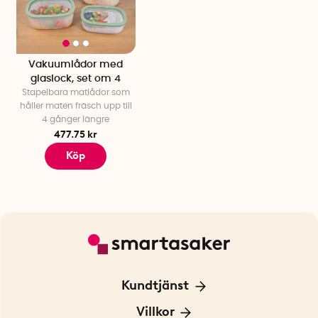
Vakuumlådor med
glaslock, set om 4
Stapelbara matlådor som
håller maten fräsch upp till
4 gånger längre
477.75 kr
Köp
Kundtjänst
Kontakta oss
Villkor