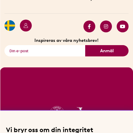
Betalning
Hållbarhet
Press
Presentkort
Butiker i Stockholm
Samarbeten
Bäst i test
Innovatörer
Bästsäljare
Fyndhörnan
Inspireras av våra nyhetsbrev!
Se alla smarta saker
Anmäl
Vi bryr oss om din integritet