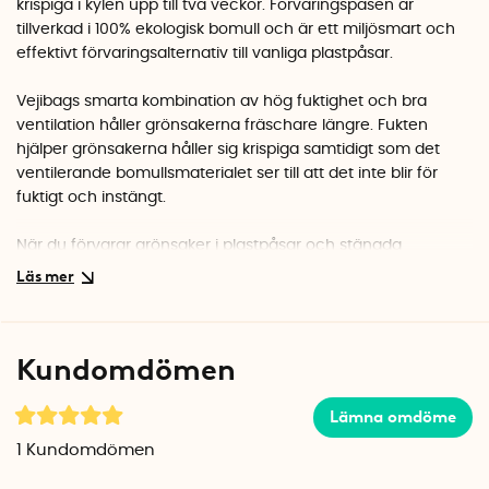
krispiga i kylen upp till två veckor. Förvaringspåsen är
tillverkad i 100% ekologisk bomull och är ett miljösmart och
effektivt förvaringsalternativ till vanliga plastpåsar.
Vejibags smarta kombination av hög fuktighet och bra
ventilation håller grönsakerna fräschare längre. Fukten
hjälper grönsakerna håller sig krispiga samtidigt som det
ventilerande bomullsmaterialet ser till att det inte blir för
fuktigt och instängt.
När du förvarar grönsaker i plastpåsar och stängda
förvaringslådor, blir det just alldeles för fuktigt och instängt.
Det gör att etengasen från de mognande frukterna blir för
koncentrerad och påskyndar förruttningsprocessen. Du
märker bland annat av detta i salladspåsar där ruccola och
Kundomdömen
spenat kan bli lite slemmig efter bara några dagar.
I förvaringspåsen får grönsakerna optimala förutsättningar
Lämna omdöme
för att hålla sig fräscha så länge som det bara går. De flesta
1
Kundomdömen
grönsaker kommer att hålla sig fräscha i ca 7-14 dagar i
kylen, vilket innebär att du slipper kasta mat i onödan och