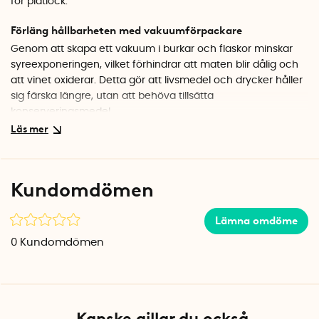
för plåtlock.
Förläng hållbarheten med vakuumförpackare
Genom att skapa ett vakuum i burkar och flaskor minskar
syreexponeringen, vilket förhindrar att maten blir dålig och
att vinet oxiderar. Detta gör att livsmedel och drycker håller
sig färska längre, utan att behöva tillsätta
konserveringsmedel.
Perfekt för marinering och infusion
Vill du snabbt marinera kött eller fisk? Airtender hjälper till att
påskynda processen genom att vakuumet öppnar upp
Kundomdömen
livsmedlets porer, vilket gör att marinaden tränger in
snabbare. Dessutom kan du använda vakuumtekniken för
Lämna omdöme
att göra infusioner, exempelvis smaksätta oljor, sprit eller
vatten med örter och frukt på ett effektivt sätt.
0
Kundomdömen
Passar alla typer av burkar och flaskor
Med den medföljande håltagaren kan du enkelt anpassa
plåtlock till vakuumförslutning. De medföljande
Kanske gillar du också
vakuumförslutarna gör även att du kan använda systemet