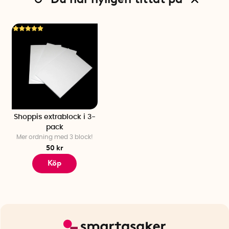
Shoppis extrablock i 3-
pack
Mer ordning med 3 block!
50 kr
Köp