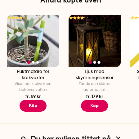
Andra köpte även
Fuktmätare för
Ljus med
krukväxter
skymningssensor
Visar när krukväxten
Tänds och släcks
behöver vatten
automatiskt
fr. 69 kr
fr. 179 kr
Köp
Köp
Du har nyligen tittat på