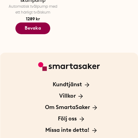
skumpump
Automatisk tvålpump med
ett härligt tvålskum
1289 kr
Bevaka
Kundtjänst
Kontakta oss
Villkor
För Företag
Frakt och leverans
Om SmartaSaker
Personuppgiftspolicy
Om oss
Följ oss
Köpvillkor
Vår historia
Blogg: Smarta tips
Missa inte detta!
Betalning
Hållbarhet