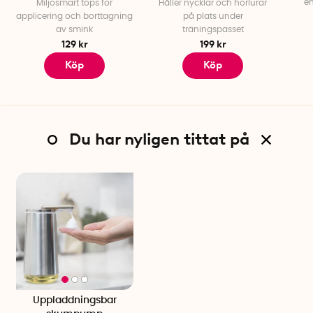
en
Miljösmart tops för
Håller nycklar och hörlurar
Garanti: 2 år
applicering och borttagning
på plats under
Lämplig tvål: Flytande tvål utan partiklar.
av smink
träningspasset
129 kr
199 kr
Köp
Köp
Du har nyligen tittat på
Uppladdningsbar