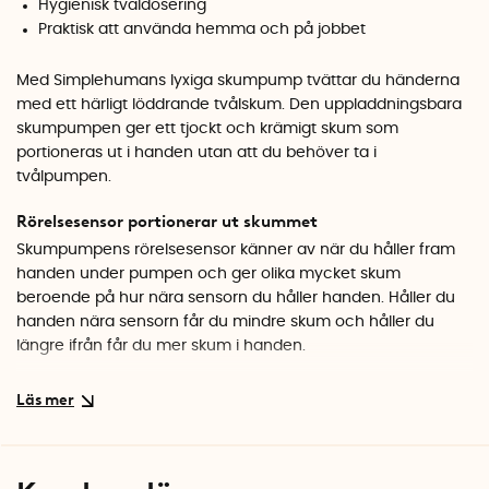
Hygienisk tvåldosering
Praktisk att använda hemma och på jobbet
Med Simplehumans lyxiga skumpump tvättar du händerna
med ett härligt löddrande tvålskum. Den uppladdningsbara
skumpumpen ger ett tjockt och krämigt skum som
portioneras ut i handen utan att du behöver ta i
tvålpumpen.
Rörelsesensor portionerar ut skummet
Skumpumpens rörelsesensor känner av när du håller fram
handen under pumpen och ger olika mycket skum
beroende på hur nära sensorn du håller handen. Håller du
handen nära sensorn får du mindre skum och håller du
längre ifrån får du mer skum i handen.
Patenterad skumteknik
Skumpumpen är lämpad att använda med valfri flytande
tvål (utan partiklar i). Den patenterade tekniken i
skumpumpen tillsätter precis rätt mängd små luftbubblor till