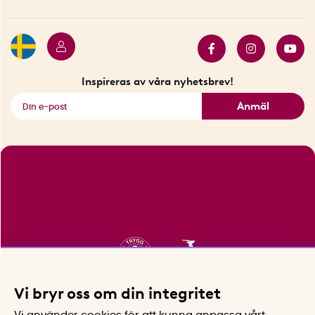
Press
Presentkort
Butiker i Stockholm
Samarbeten
Bäst i test
Innovatörer
Bästsäljare
Fyndhörnan
Inspireras av våra nyhetsbrev!
Se alla smarta saker
Anmäl
Vi bryr oss om din integritet