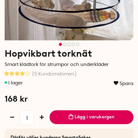
Hopvikbart torknät
Smart klädtork för strumpor och underkläder
(5
Kundomdömen
)
Spara
168
kr
Lägg i varukorgen
Därför väljer kunderna SmartaSaker