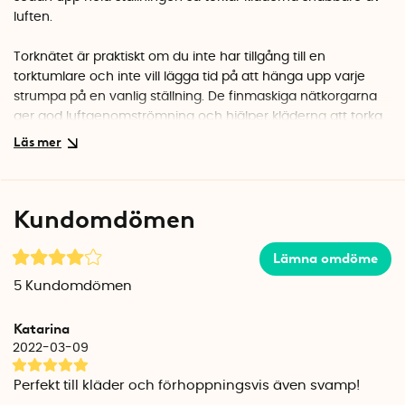
luften.
Torknätet är praktiskt om du inte har tillgång till en
torktumlare och inte vill lägga tid på att hänga upp varje
strumpa på en vanlig ställning. De finmaskiga nätkorgarna
ger god luftgenomströmning och hjälper kläderna att torka.
Du kan även hänga strumpor och underkläder över
kanterna, så får du plats att torka fler strumpor och
underkläder.
Kundomdömen
Torkställningen kan enkelt hängas upp på en klädeslina,
garderobsstång eller duschstång. Kroken klarar av ca 2 kg
belastning.
Lämna omdöme
5
Kundomdömen
När tvätten har torkat kan du vika ihop torkställningen. Ett
elastiskt band ser till att den hålls hopvikt och att du kan
Katarina
stuva undan ställningen tills du behöver den nästa gång.
2022-03-09
Det hopvikbara torknätet är tillverkat av nylon.
Perfekt till kläder och förhoppningsvis även svamp!