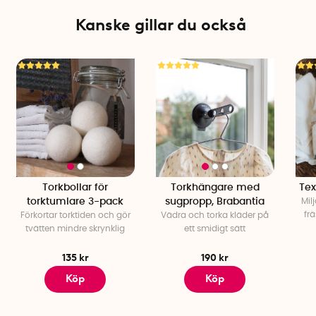
Kanske gillar du också
Torkbollar för
Torkhängare med
Tex
torktumlare 3-pack
sugpropp, Brabantia
Mil
fr
Förkortar torktiden och gör
Vädra och torka kläder på
tvätten mindre skrynklig
ett smidigt sätt
135 kr
190 kr
Köp
Köp