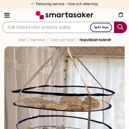
Personlig service – före och efter köp
AI-läge
Start
Hemmet
Tvätt och Städ
Hopvikbart torknät