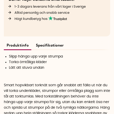
1-3 dagars leverans från vårt lager i Sverige
Alltid personlig och snabb service
Högt kundbetyg hos
Produktinfo
Specifikationer
Slipp hänga upp varje strumpa
Torka ömtåliga kläder
Lätt att stuva undan
Smart hopvikbart torknät som går snabbt att fälla ut när du
vill torka underkläder, strumpor eller ömtåliga plagg som inte
tål att torktumlas. Med torkställningen behöver du inte
hänga upp varje strumpa för sig, utan du kan enkelt ösa ner
och sprida ut strumpor på de två rymliga nätkorgarna. Häng
sedan upp hela ställningen så torkar kläderna snabbare av