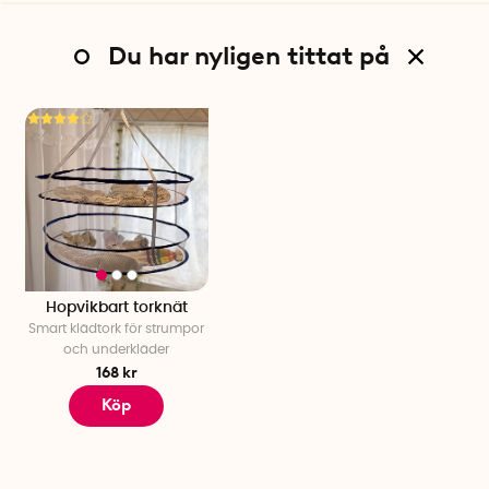
Du har nyligen tittat på
Hopvikbart torknät
Smart klädtork för strumpor
och underkläder
168 kr
Köp