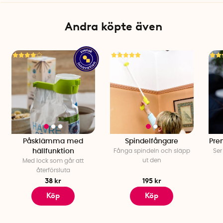
Andra köpte även
Påsklämma med
Spindelfångare
Pre
hällfunktion
Fånga spindeln och släpp
Ser
ut den
Med lock som går att
återförsluta
38 kr
195 kr
Köp
Köp