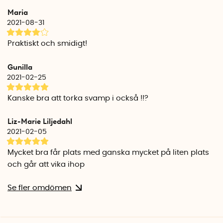
Diameter korgar: 58 cm
Maria
Höjd kanter: 10 cm
2021-08-31
Totalhöjd: 70 cm
Mått hopvikt: Ø 22 cm x 2 cm
Praktiskt och smidigt!
Max belastning: 2 kg
Material: Nylon
Gunilla
2021-02-25
Kanske bra att torka svamp i också !!?
Liz-Marie Liljedahl
2021-02-05
Mycket bra får plats med ganska mycket på liten plats
och går att vika ihop
Se fler omdömen