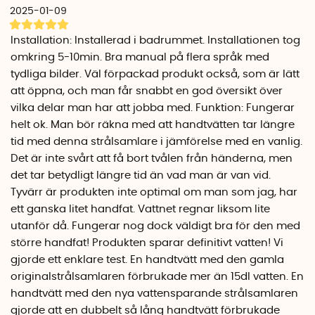
du kan skruva bort det befintliga munstycket, se
2025-01-09
instruktionsvideon nedan.
Installation: Installerad i badrummet. Installationen tog
Med munstycket tar du vara på större del av vattnet som
omkring 5-10min. Bra manual på flera språk med
kommer från kranen och i princip inget överflödigt vatten
tydliga bilder. Väl förpackad produkt också, som är lätt
kommer att bilda onödiga pölar, studsa bort eller rinna
att öppna, och man får snabbt en god översikt över
genom fingrarna. Förutom att du sparar vatten med det
vilka delar man har att jobba med. Funktion: Fungerar
smarta munstycket sparar du även energikostnader i och
helt ok. Man bör räkna med att handtvätten tar längre
med att du inte behöver värma upp lika mycket vatten.
tid med denna strålsamlare i jämförelse med en vanlig.
Om företaget Altered
Det är inte svårt att få bort tvålen från händerna, men
Det vattensparande munstycket är framtaget av det
det tar betydligt längre tid än vad man är van vid.
prisbelönta svenska företaget Altered som grundades 2016
Tyvärr är produkten inte optimal om man som jag, har
av professor Kaj Mickos, Johan Nihlén och Mikael Abbhagen.
ett ganska litet handfat. Vattnet regnar liksom lite
Deras gemensamma expertis inom innovation, design och
utanför då. Fungerar nog dock väldigt bra för den med
funktionalitet lade grunden till Altered’s snygga, praktiska
större handfat! Produkten sparar definitivt vatten! Vi
och effektiva produkter.
gjorde ett enklare test. En handtvätt med den gamla
originalstrålsamlaren förbrukade mer än 15dl vatten. En
Företaget vill göra det möjligt för alla att minska slöseriet
handtvätt med den nya vattensparande strålsamlaren
med vatten utan att behöva ändra beteende eller ge avkall
gjorde att en dubbelt så lång handtvätt förbrukade
på funktion och upplevelse. Med Altereds vattensparande