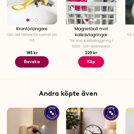
Manual: Engelsk manual med bilder
Material: EcoBrass®, blyfri kopparlegering tillverkad av
återvunnet avfall.
Vikt: ca 80 gram
Kranförlängare
Magnetboll mot
Munstycket lämpar sig inte för höga kranar i exempelvis
Gör det lättare för barnet att
kalkavlagringar
50 s
köksblandare.
nå
Tar bort kalkbeläggning i
tvätt- och diskmaskin
185 kr
225 kr
Bevaka
Köp
Andra köpte även