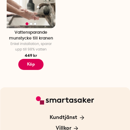
Vattensparande
munstycke till kranen
Enkel installation, sparar
upp till 98% vatten
449 kr
Köp
Kundtjänst
Kontakta oss
Villkor