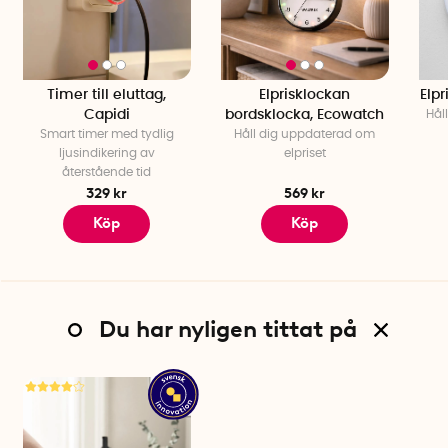
Timer till eluttag,
Elprisklockan
Elp
Capidi
bordsklocka, Ecowatch
Håll
Smart timer med tydlig
Håll dig uppdaterad om
ljusindikering av
elpriset
återstående tid
329 kr
569 kr
Köp
Köp
Du har nyligen tittat på