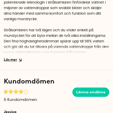
patenterade teknologin i strålsamlaren finfördelar vattnet i
miljoner av vattendroppar som snabbt blöter och sköljer
dina händer med samma komfort och funktion som ditt
vanliga munstycke.
Strålsamlaren har två lägen och du vrider enkelt på
munstycket för att byta mellan de två olika inställningarna.
Den fina höghastighetsdimman sparar upp till 98% vatten
och gör att du tar tillvara på varenda vattendroppe från den
tunna vattendimman som kommer från kranen.
Höghastighetsdimman är perfekt när du gör vardagliga
sysslor i badrummet, till exempel tvättar händerna, borstar
tänderna eller om du vill skölja av något.
Kundomdömen
Om du vill att vattnet ska rinna lite snabbare vrider du istället
munstycket till strål-läget. Du sparar fortfarande 85% vatten
men de små tunna strålarna gör att du exempelvis kan fylla
Lämna omdöme
upp ett glas med vatten lite snabbare.
6
Kundomdömen
Det vattensparande munstycket passar vanliga kranar där
Jessica