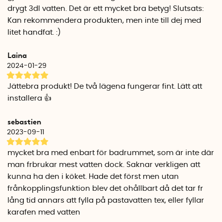
munstycke kan du använda badrumskranen som vanligt
drygt 3dl vatten. Det är ett mycket bra betyg! Slutsats:
och samtidigt bidra till en mer hållbar värld.
Kan rekommendera produkten, men inte till dej med
litet handfat. :)
Företaget Altered har vid flertalet gånger blivit belönade
med fina priser. 2018 vann Altered WWF’s Climate Saver
Laina
Award och 2019 vann Altered E-priset i kategorin
2024-01-29
Energieffektivisering på E.On Awards, ett av Sveriges största
energipris. Altered har även blivit prisade av bland annat
Jättebra produkt! De två lägena fungerar fint. Lätt att
Svenska Energimyndigheten, Imagine H2O, Nordic
installera 👍
Cleantech Open, Nordic Startup Awards och Norrsken
impact 100.
sebastien
2023-09-11
Det vattensparande munstycket ingår även i den
permanenta designutställningen på Nationalmuseum i
mycket bra med enbart för badrummet, som är inte där
Stockholm.
man frbrukar mest vatten dock. Saknar verkligen att
kunna ha den i köket. Hade det först men utan
Installation
frånkopplingsfunktion blev det ohållbart då det tar fr
Munstycket är enkelt att installera. Skruva bort ditt befintliga
lång tid annars att fylla på pastavatten tex, eller fyllar
munstycke och följ de tydliga bilderna i den engelska
karafen med vatten
bruksanvisningen. Verktyg och adaptrar följer med i paketet.